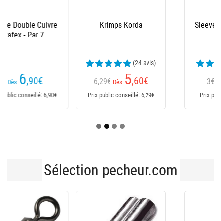
Krimps Korda
Sleeve Adam's Double
- Par 10
(24 avis)
(2 avis)
5
1
,60
€
,70
€
6,29€
3€
Dès
Dès
Prix public conseillé: 6,29€
Prix public conseillé: 3€
Sélection pecheur.com