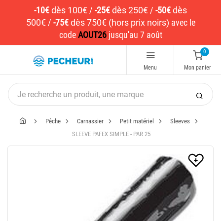
-10€
dès 100€
/
-25€
dès 250€
/
-50€
dès
500€
/
-75€
dès 750€ (hors prix noirs)
avec le
code
AOUT26
jusqu'au 7 août
0
Menu
Mon panier
Pêche
Carnassier
Petit matériel
Sleeves
SLEEVE PAFEX SIMPLE - PAR 25