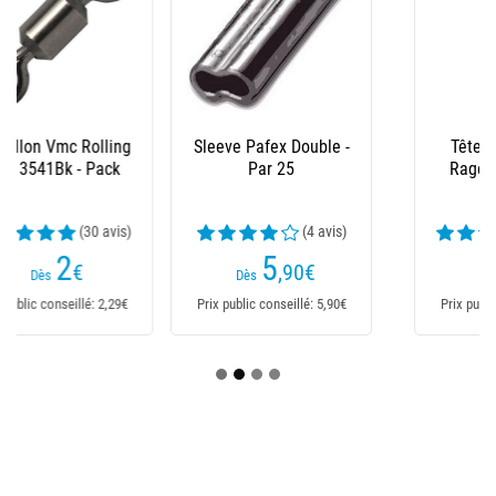
Sleeve Pafex Double -
Tête Plombée Fox
Par 25
Rage Slick Pelagic
Heads
(4 avis)
(28 avis)
5
2
,90
€
,99
€
Dès
Dès
Prix public conseillé: 5,90€
Prix public conseillé: 2,99€