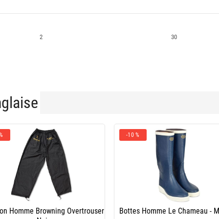
2
30
nglaise
 %
-10 %
lon Homme Browning Overtrouser
Bottes Homme Le Chameau - M