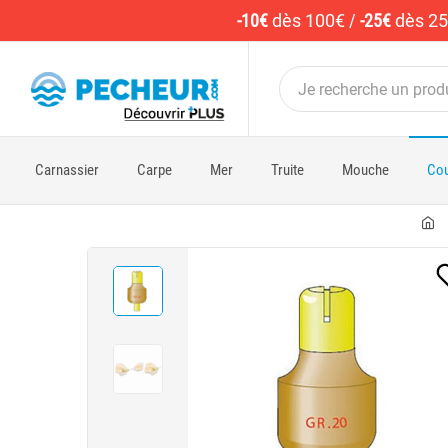
-10€
dès 100€
/
-25€
dès 2
Carnassier
Carpe
Mer
Truite
Mouche
Cou