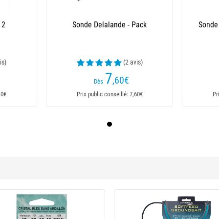
 2
Sonde Delalande - Pack
Sonde 
is)
(2 avis)
7
,60
€
Dès
40€
Prix public conseillé: 7,60€
Pr