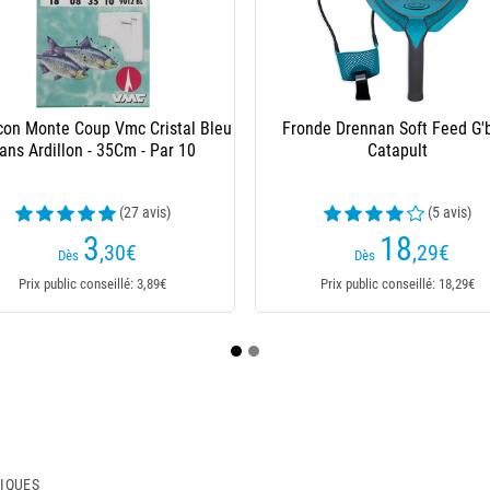
Nylon Garbolino Garboline Super Soft -
50M
(13 avis)
7
,90
€
Dès
Prix public conseillé: 7,90€
TIQUES