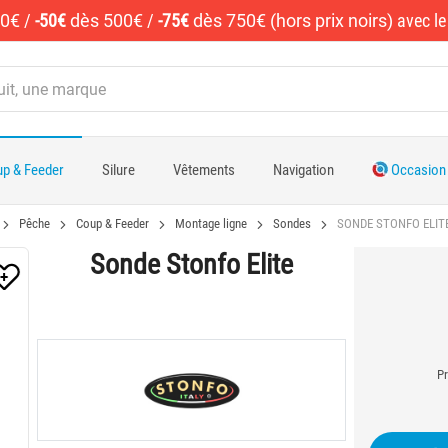
50€
/
-50€
dès 500€
/
-75€
dès 750€ (hors prix noirs)
avec l
p & Feeder
Silure
Vêtements
Navigation
Occasion
Pêche
Coup & Feeder
Montage ligne
Sondes
SONDE STONFO ELIT
Sonde Stonfo Elite
Pr