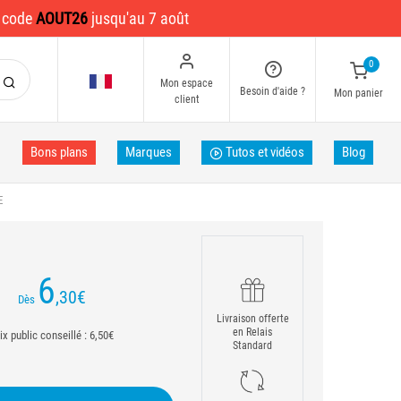
e code
AOUT26
jusqu'au 7 août
0
Mon espace
Besoin d'aide ?
Mon panier
client
Bons plans
Marques
Tutos et vidéos
Blog
E
6
,30
€
Dès
Livraison offerte
en Relais
ix public conseillé : 6,50€
Standard