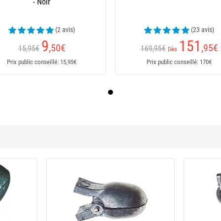
- Noir
(2 avis)
(23 avis)
9
151
,50
€
,95
€
15,95€
169,95€
Dès
Prix public conseillé: 15,95€
Prix public conseillé: 170€