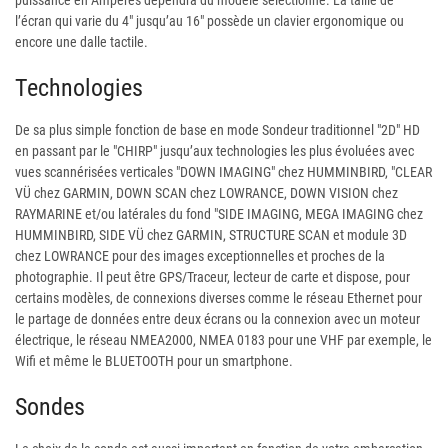
puissance en Ampères dépendra du modèle sélectionné. La taille de
l’écran qui varie du 4" jusqu’au 16" possède un clavier ergonomique ou
encore une dalle tactile.
Technologies
De sa plus simple fonction de base en mode Sondeur traditionnel "2D" HD
en passant par le "CHIRP" jusqu’aux technologies les plus évoluées avec
vues scannérisées verticales "DOWN IMAGING" chez HUMMINBIRD, "CLEAR
VÜ chez GARMIN, DOWN SCAN chez LOWRANCE, DOWN VISION chez
RAYMARINE et/ou latérales du fond "SIDE IMAGING, MEGA IMAGING chez
HUMMINBIRD, SIDE VÜ chez GARMIN, STRUCTURE SCAN et module 3D
chez LOWRANCE pour des images exceptionnelles et proches de la
photographie. Il peut être GPS/Traceur, lecteur de carte et dispose, pour
certains modèles, de connexions diverses comme le réseau Ethernet pour
le partage de données entre deux écrans ou la connexion avec un moteur
électrique, le réseau NMEA2000, NMEA 0183 pour une VHF par exemple, le
Wifi et même le BLUETOOTH pour un smartphone.
Sondes