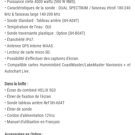
• Puissance crête 4000 watts (500 W RMS).
• Caractéristiques de la sonde : DUAL SPECTRUM / faisceau étroit 180-240
kHz & faisceau large 140-200 kHz
• Sonde Standard : Tableau arrière (SH-A04T)
• Température de l’eau : OUI
• Sonde traversante plastique : Option (SH-B04T)
• Étanchéité IPx7.
• Antenne GPS interne WAAS.
• Lecteur de carte micro SD.
• Possibilité d'effectuer des captures d'écran.
• Compatible cartes Humminbird CoastMaster/LakeMaster Navionics + et
Autochart Live.
Dans la boîte :
• Écran du combiné HELIX 5G3
• Étrier de fixation de l'écran
• Sonde tableau arrière Ref SH-A04T
• Étrier de sonde
• Cordon d'alimentation 12Vcc
• Manuel d'utilisation en Français
Accessoires en Option :