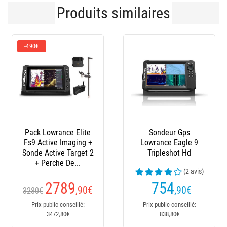
Produits similaires
-490€
Pack Lowrance Elite
Sondeur Gps
Fs9 Active Imaging +
Lowrance Eagle 9
Sonde Active Target 2
Tripleshot Hd
+ Perche De...
(2 avis)
2789
754
,90
€
,90
€
3280€
Prix public conseillé:
Prix public conseillé:
3472,80€
838,80€