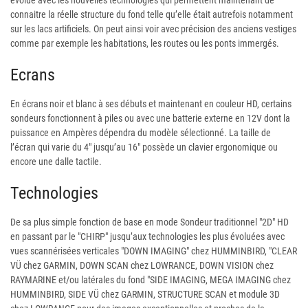
évolué avec les nouvelles technologies qui permettent maintenant de
connaitre la réelle structure du fond telle qu’elle était autrefois notamment
sur les lacs artificiels. On peut ainsi voir avec précision des anciens vestiges
comme par exemple les habitations, les routes ou les ponts immergés.
Ecrans
En écrans noir et blanc à ses débuts et maintenant en couleur HD, certains
sondeurs fonctionnent à piles ou avec une batterie externe en 12V dont la
puissance en Ampères dépendra du modèle sélectionné. La taille de
l’écran qui varie du 4" jusqu’au 16" possède un clavier ergonomique ou
encore une dalle tactile.
Technologies
De sa plus simple fonction de base en mode Sondeur traditionnel "2D" HD
en passant par le "CHIRP" jusqu’aux technologies les plus évoluées avec
vues scannérisées verticales "DOWN IMAGING" chez HUMMINBIRD, "CLEAR
VÜ chez GARMIN, DOWN SCAN chez LOWRANCE, DOWN VISION chez
RAYMARINE et/ou latérales du fond "SIDE IMAGING, MEGA IMAGING chez
HUMMINBIRD, SIDE VÜ chez GARMIN, STRUCTURE SCAN et module 3D