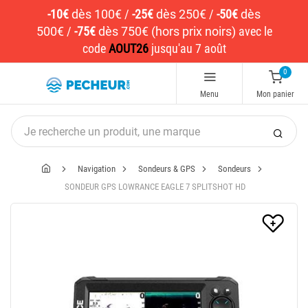
-10€
dès 100€
/
-25€
dès 250€
/
-50€
dès
500€
/
-75€
dès 750€ (hors prix noirs)
avec le
code
AOUT26
jusqu'au 7 août
0
Menu
Mon panier
Navigation
Sondeurs & GPS
Sondeurs
SONDEUR GPS LOWRANCE EAGLE 7 SPLITSHOT HD