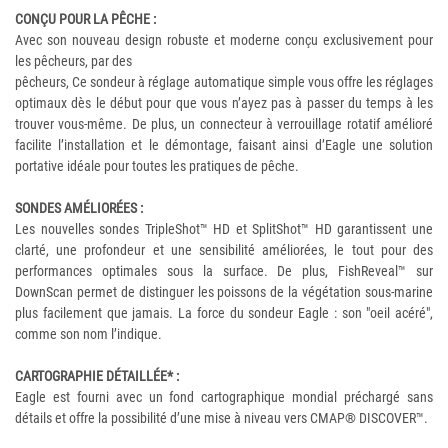
CONÇU POUR LA PÊCHE :
Avec son nouveau design robuste et moderne conçu exclusivement pour
les pêcheurs, par des
pêcheurs, Ce sondeur à réglage automatique simple vous offre les réglages
optimaux dès le début pour que vous n’ayez pas à passer du temps à les
trouver vous-même. De plus, un connecteur à verrouillage rotatif amélioré
facilite l’installation et le démontage, faisant ainsi d’Eagle une solution
portative idéale pour toutes les pratiques de pêche.
SONDES AMÉLIORÉES :
Les nouvelles sondes TripleShot™ HD et SplitShot™ HD garantissent une
clarté, une profondeur et une sensibilité améliorées, le tout pour des
performances optimales sous la surface. De plus, FishReveal™ sur
DownScan permet de distinguer les poissons de la végétation sous-marine
plus facilement que jamais. La force du sondeur Eagle : son "oeil acéré",
comme son nom l’indique.
CARTOGRAPHIE DÉTAILLÉE* :
Eagle est fourni avec un fond cartographique mondial préchargé sans
détails et offre la possibilité d’une mise à niveau vers CMAP® DISCOVER™.