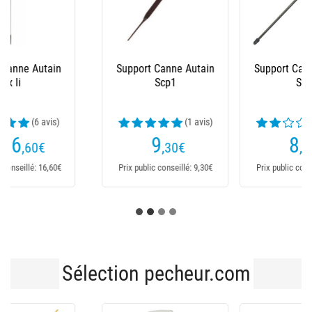
Support Canne Autain
Support Pique Canne
Sct
Autain Df
(2 avis)
(1 avis)
8
11
,35
€
€
Prix public conseillé: 8,35€
Prix public conseillé: 11€
Sélection pecheur.com