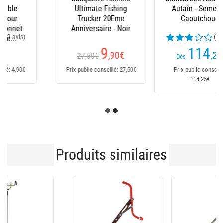
Autain - Semelles
Autain - Demi
Caoutchouc
Semelles Feutre
(1 avis)
114
152
,25
€
,15
€
Dès
Dès
Prix public conseillé:
Prix public conseillé:
114,25€
152,15€
Produits similaires