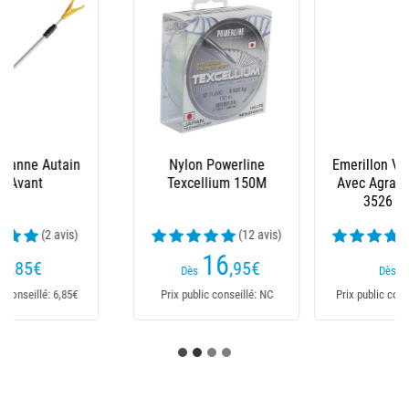
Emerillon Vmc Rolling
Perle Caoutchouc
Avec Agrafe Duolock
Souple Ragot - Par 20
3526 - Pack
(19 avis)
(11 avis)
2
2
€
,29
€
Dès
Dès
Prix public conseillé: 2,25€
Prix public conseillé: 2,29€