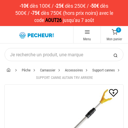
-10€
dès 100€
/
-25€
dès 250€
/
-50€
dès
500€
/
-75€
dès 750€ (hors prix noirs)
avec le
code
AOUT26
jusqu'au 7 août
0
Menu
Mon panier
Pêche
Carnassier
Accessoires
Support cannes
SUPPORT CANNE AUTAIN TRV ARRIERE