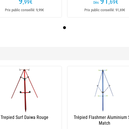
9
91
,99
€
,69
€
Dès
Prix public conseillé: 9,99€
Prix public conseillé: 91,69€
Surfcasing
Plateau Porte Appats Stonfo
Tr