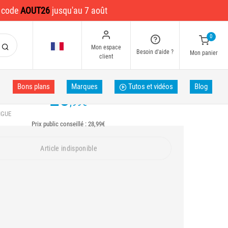
e code
AOUT26
jusqu'au 7 août
0
Mon espace
Besoin d'aide ?
Mon panier
client
Bons plans
Marques
Tutos et vidéos
Blog
28
,99
€
IGUE
Prix public conseillé : 28,99€
Article indisponible