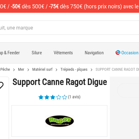
50€
/
-50€
dès 500€
/
-75€
dès 750€ (hors prix noirs)
avec l
p & Feeder
Silure
Vêtements
Navigation
Occasion
Pêche
Mer
Matériel surf
Trépieds - pîques
SUPPORT CANNE RAGOT D
Support Canne Ragot Digue
(1 avis)