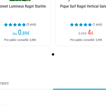
onnet Lumineux Ragot Starlite
Pique Surf Ragot Vertical Gal
(5 avis)
(1 avis)
0
4
,89
€
€
5,99€
Dès
Prix public conseillé: 0,89€
Prix public conseillé: 5,99€
TIQUES