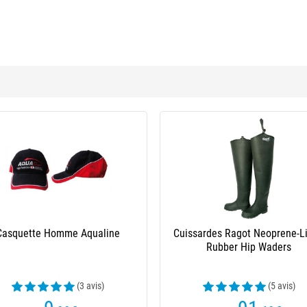
Casquette Homme Aqualine
Cuissardes Ragot Neoprene-L
Rubber Hip Waders
(3 avis)
(5 avis)