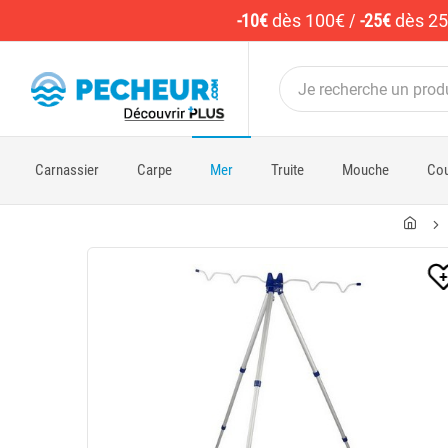
-10€
dès 100€
/
-25€
dès 2
Carnassier
Carpe
Mer
Truite
Mouche
Cou