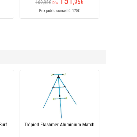
151
,95
€
169,95€
Dès
Prix public conseillé: 170€
épied Vercelli Piatto