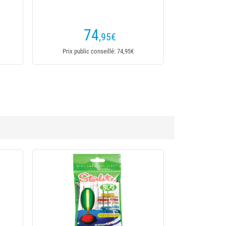
(2 avis)
30
,95
€
x public conseillé: 30,95€