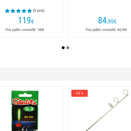
89
,90
€
,90€
Prix public conseillé: 89,90€
Pri
-33 %