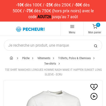
-10€
dès 100€
/
-25€
dès 250€
/
-50€
dès
500€
/
-75€
dès 750€ (hors prix noirs)
avec le
code
AOUT26
jusqu'au 7 août
0
Menu
Mon panier
Pêche
Vêtements
T-Shirts, Polos & Chemises
Tee-shirts
TEE SHIRT MANCHES LONGUES HOMME NASH MAKE IT HAPPEN SUNSET LONG
SLEEVE - ECRU