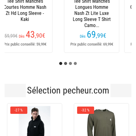
Tee Shirt Manches
Tee Shirt Manches
Courtes Homme Sonik
Longues Homme Hot
By Think Fishy Art -
Spot Design Hooded
Kaki
T-Shirt Ocean...
34
98
,99
€
€
Dès
Dès
Prix public conseillé: 34,99€
Prix public conseillé: 98€
Sélection pecheur.com
-27 %
-32 %