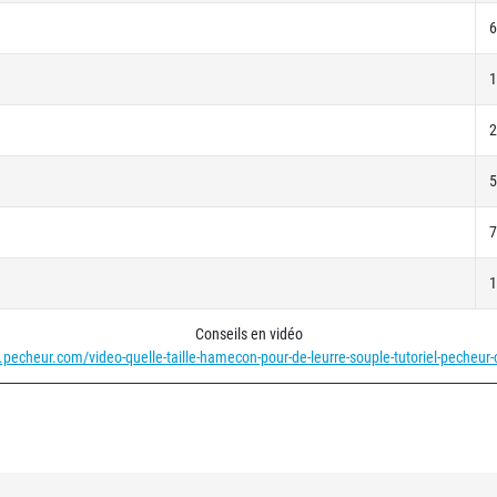
6
1
2
5
7
1
Conseils en vidéo
.pecheur.com/video-quelle-taille-hamecon-pour-de-leurre-souple-tutoriel-pecheur