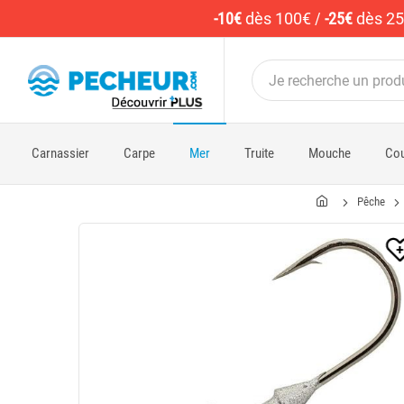
-10€
dès 100€
/
-25€
dès 2
Carnassier
Carpe
Mer
Truite
Mouche
Cou
Pêche