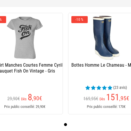
 %
-10 %
irt Manches Courtes Femme Cyril
Bottes Homme Le Chameau - M
auquet Fish On Vintage - Gris
(23 avis)
8
151
,90
€
,95
€
29,90€
169,95€
Dès
Dès
Prix public conseillé: 29,90€
Prix public conseillé: 170€