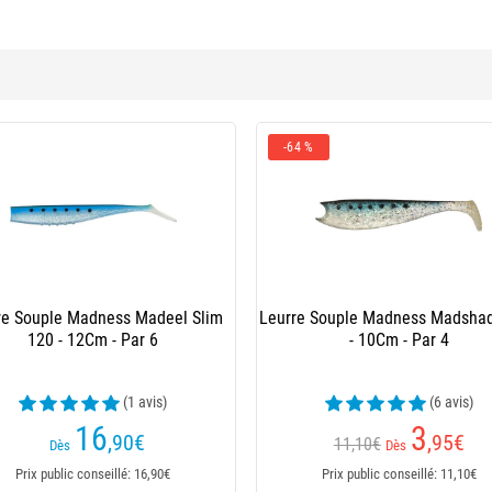
-64 %
re Souple Madness Madeel Slim
Leurre Souple Madness Madshad
120 - 12Cm - Par 6
- 10Cm - Par 4
(1 avis)
(6 avis)
16
3
,90
€
,95
€
11,10€
Dès
Dès
Prix public conseillé: 16,90€
Prix public conseillé: 11,10€