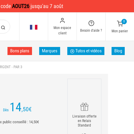
e code
AOUT26
jusqu'au 7 août
0
Mon espace
Besoin d'aide ?
Mon panier
client
Bons plans
Marques
Tutos et vidéos
Blog
GENT - PAR 3
14
,50
€
Dès
Livraison offerte
en Relais
ix public conseillé : 14,50€
Standard