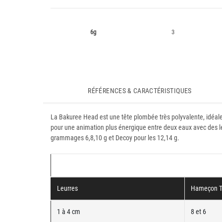
6g
3
RÉFÉRENCES & CARACTÉRISTIQUES
La Bakuree Head est une tête plombée très polyvalente, idéale
pour une animation plus énergique entre deux eaux avec des le
grammages 6,8,10 g et Decoy pour les 12,14 g.
Leurres
Hameçon T
1 à 4 cm
8 et 6