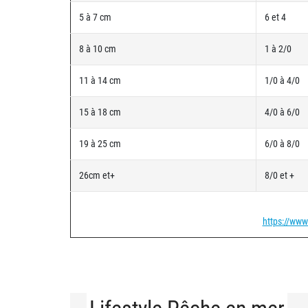
5 à 7 cm
6 et 4
8 à 10 cm
1 à 2/0
11 à 14 cm
1/0 à 4/0
15 à 18 cm
4/0 à 6/0
19 à 25 cm
6/0 à 8/0
26cm et+
8/0 et +
https://www