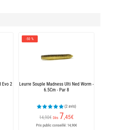
-50 %
 Evo 2
Leurre Souple Madness Ulti Ned Worm -
6.5Cm - Par 8
(2 avis)
7
,45
€
14,90€
Dès
Prix public conseillé: 14,90€