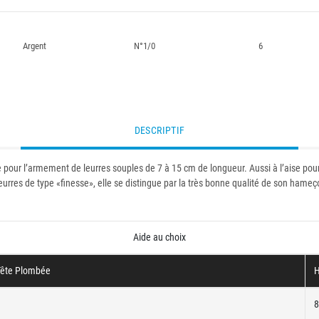
Argent
N°1/0
6
DESCRIPTIF
 pour l’armement de leurres souples de 7 à 15 cm de longueur. Aussi à l’aise pou
urres de type «finesse», elle se distingue par la très bonne qualité de son ham
Aide au choix
ête Plombée
H
8