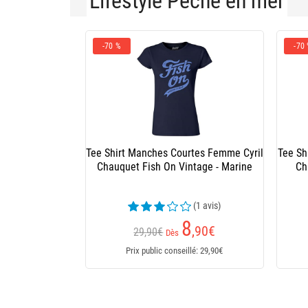
Lifestyle Pêche en mer
-70 %
-70
Tee Shirt Manches Courtes Femme Cyril
Tee Sh
Chauquet Fish On Vintage - Marine
Ch
(1 avis)
8
,90
€
29,90€
Dès
Prix public conseillé: 29,90€