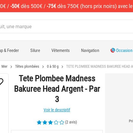
50€
/
-50€
dès 500€
/
-75€
dès 750€ (hors prix noirs)
avec l
p & Feeder
Silure
Vêtements
Navigation
Occasion
Mer
Têtes plombées
0 à 50 g
TETE PLOMBEE MADNESS BAKUREE HEAD AR
Tete Plombee Madness
Bakuree Head Argent - Par
3
Voir le descriptif
Pr
(2 avis)