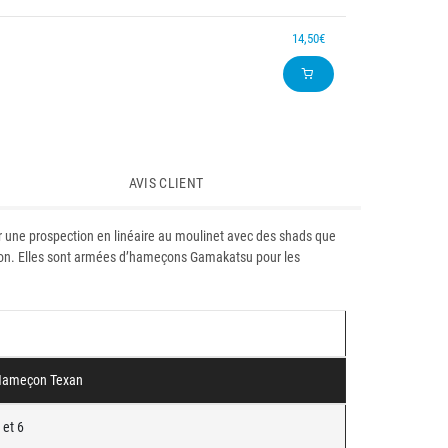
14,50€
AVIS CLIENT
r une prospection en linéaire au moulinet avec des shads que
eçon. Elles sont armées d’hameçons Gamakatsu pour les
ameçon Texan
 et 6