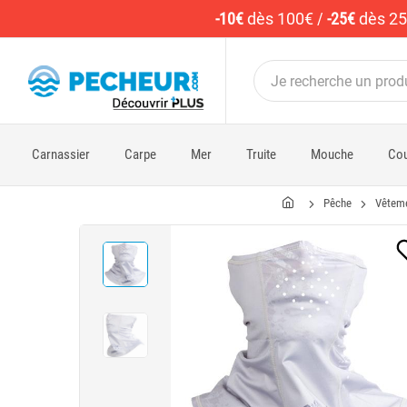
-10€
dès 100€
/
-25€
dès 2
Carnassier
Carpe
Mer
Truite
Mouche
Cou
Pêche
Vêtem