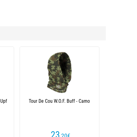
estin Classic Upf Gaiter
Tour De Cou Homme Duo Uv Head Wear
 Uv - Sage Green
(1 avis)
19
19
,99
€
,95
€
Dès