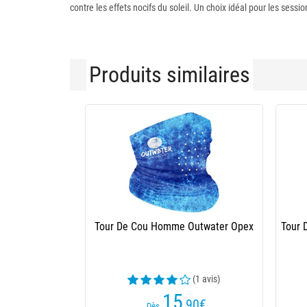
contre les effets nocifs du soleil. Un choix idéal pour les sess
Produits similaires
 Cou Westin Classic Upf Gaiter
Tour De Cou Westin Sea Gaze U
Anti Uv - Mist Grey
Gaiter - Sea Breeze
(1 avis)
19
24
,99
€
,99
€