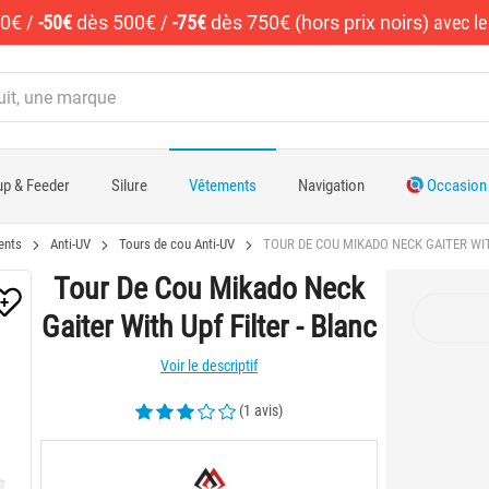
50€
/
-50€
dès 500€
/
-75€
dès 750€ (hors prix noirs)
avec l
p & Feeder
Silure
Vêtements
Navigation
Occasion
ents
Anti-UV
Tours de cou Anti-UV
TOUR DE COU MIKADO NECK GAITER WIT
Tour De Cou Mikado Neck
Gaiter With Upf Filter - Blanc
Voir le descriptif
(1 avis)