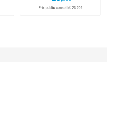
blic conseillé: 19,99€
Prix public conseillé: 22,20€