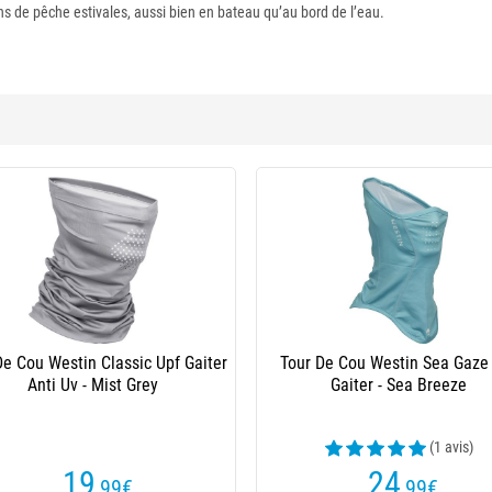
ions de pêche estivales, aussi bien en bateau qu’au bord de l’eau.
pf
Tour De Cou W.O.F. Buff - Camo
Tour De Cou W
Anti
23
,20
€