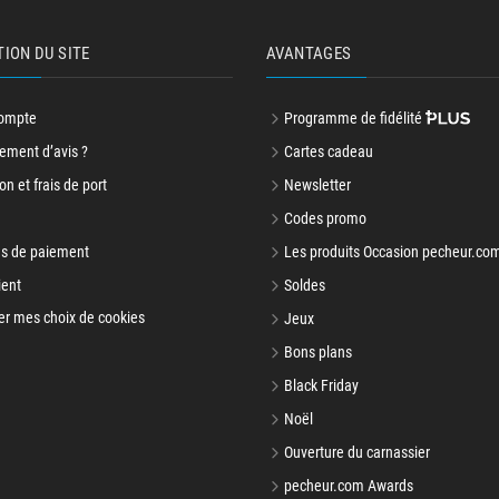
TION DU SITE
AVANTAGES
ompte
Programme de fidélité
ment d’avis ?
Cartes cadeau
on et frais de port
Newsletter
Codes promo
s de paiement
Les produits Occasion pecheur.co
ient
Soldes
er mes choix de cookies
Jeux
Bons plans
Black Friday
Noël
Ouverture du carnassier
pecheur.com Awards