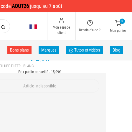
e code
AOUT26
jusqu'au 7 août
0
Mon espace
Besoin d'aide ?
Mon panier
client
Bons plans
Marques
Tutos et vidéos
Blog
15
,09
€
H UPF FILTER - BLANC
Prix public conseillé : 15,09€
Article indisponible