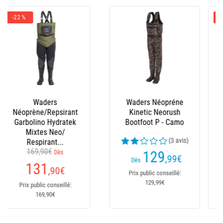
-11 %
Waders Néoprène
Waders Stocking
Garbolino Hydratek
Néoprène Kinetic
Neo Addiction -
Camorush St. Foot
Semelles Crantées
139,90€
Dès
149
,99
€
Dès
123
,90
€
Prix public conseillé:
149,99€
Prix public conseillé:
139,90€