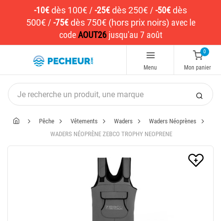
-10€
dès 100€
/
-25€
dès 250€
/
-50€
dès
500€
/
-75€
dès 750€ (hors prix noirs)
avec le
code
AOUT26
jusqu'au 7 août
0
Menu
Mon panier
Pêche
Vêtements
Waders
Waders Néoprènes
WADERS NÉOPRÈNE ZEBCO TROPHY NEOPRENE