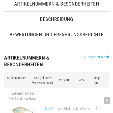
ARTIKELNUMMERN & BESONDERHEITEN
BESCHREIBUNG
BEWERTUNGEN UND ERFAHRUNGSBERICHTE
ARTIKELNUMMERN &
Zurück zum Menü
BESONDERHEITEN
Artikelnummer
Preis (inklusive
Länge
Gewi
VPE/Stk
Farbe
Mehrwertsteuer)
(cm)
(g
SAPLB501170-092
(Nicht mehr verfügbar)
18,90€
pro Stück
Geisterkieme
7
20.