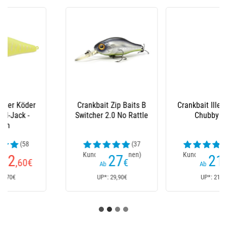
-29 %
Crankbait Illex Diving
Schwimmender Köder
Chubby 38
Zip Baits B Switcher
1.0 - 4.5Cm
(26
(9
Kundenrezensionen)
Kundenrezensionen)
21
19
€
,80
€
28€
Ab
Ab
UP*: 21€
UP*: 29,90€