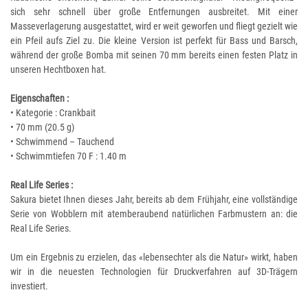
sich sehr schnell über große Entfernungen ausbreitet. Mit einer
Masseverlagerung ausgestattet, wird er weit geworfen und fliegt gezielt wie
ein Pfeil aufs Ziel zu. Die kleine Version ist perfekt für Bass und Barsch,
während der große Bomba mit seinen 70 mm bereits einen festen Platz in
unseren Hechtboxen hat.
Eigenschaften :
• Kategorie : Crankbait
• 70 mm (20.5 g)
• Schwimmend – Tauchend
• Schwimmtiefen 70 F : 1.40 m
Real Life Series :
Sakura bietet Ihnen dieses Jahr, bereits ab dem Frühjahr, eine vollständige
Serie von Wobblern mit atemberaubend natürlichen Farbmustern an: die
Real Life Series.
Um ein Ergebnis zu erzielen, das «lebensechter als die Natur» wirkt, haben
wir in die neuesten Technologien für Druckverfahren auf 3D-Trägern
investiert.