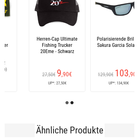
Polarisierende Brillen
Polarisierende Brillen
Sakura Garcia Sola Pl
Sakura Pareloup Pl
103
103
,90
€
,90
€
129,90€
129,90€
UP*: 134,90€
UP*: 134,90€
Ähnliche Produkte