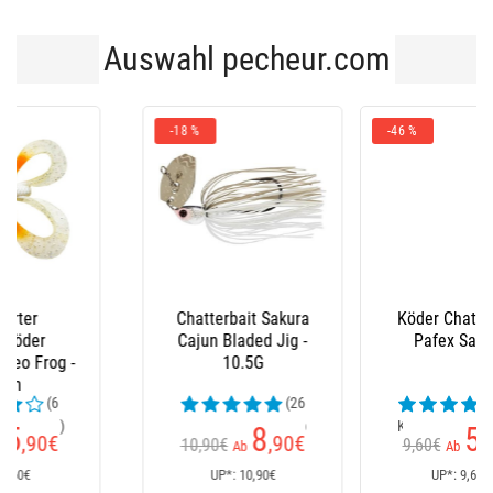
Auswahl pecheur.com
-46 %
Köder Chatterbait
Kasten Sakura Sk
Pafex Sachat
9380
(18
(5
Kundenrezensionen)
Kundenrezensionen)
5
129
,10
€
,90
€
9,60€
Ab
UP*: 9,60€
UP*: 131,90€