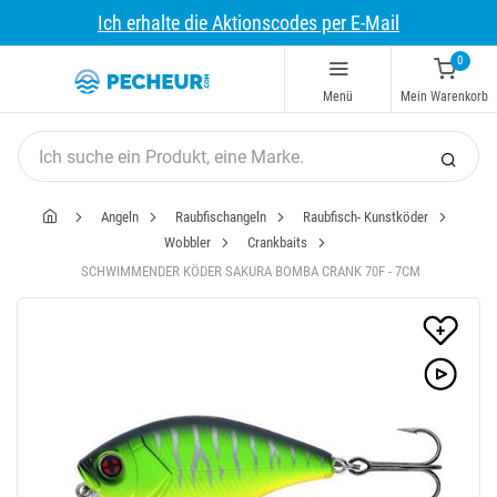
Ich erhalte die Aktionscodes per E-Mail
0
Menü
Mein Warenkorb
Angeln
Raubfischangeln
Raubfisch- Kunstköder
Wobbler
Crankbaits
SCHWIMMENDER KÖDER SAKURA BOMBA CRANK 70F - 7CM