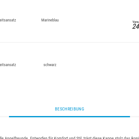
eitsansatz
Marineblau
Versa
24
eitsansatz
schwarz
BESCHREIBUNG
lle Angelfreunde. Entworfen für Komfort und Stil, trägt diese Kappe stolz das iko