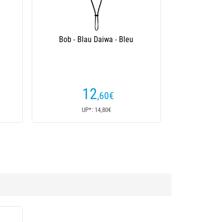
t Happen
Herrenkappe Nash Make It Happen
Noir
Badge 5 Panel Cap - Vert
12
,80
€
16€
UP*: 16€