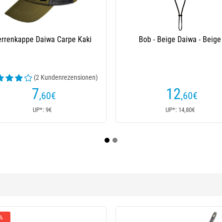
Herrenmütze Nash Make It Happen
Herrenkappe Nash Make I
Since 1978 Snap Back Cap - Noir
Badge 5 Panel Cap - 
14
16
,20
€
€
18€
UP*: 18€
UP*: 16€
 %