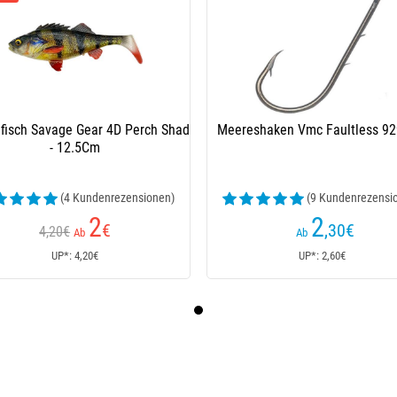
isch Savage Gear 4D Perch Shad
Meereshaken Vmc Faultless 92
- 12.5Cm
(4 Kundenrezensionen)
(9 Kundenrezensi
2
2
€
,30
€
4,20€
Ab
Ab
UP*: 4,20€
UP*: 2,60€