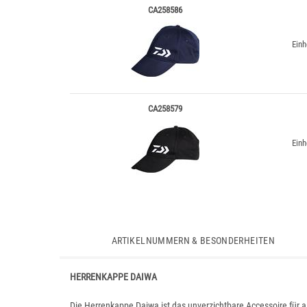
CA258586
Einh
CA258579
Einh
ARTIKELNUMMERN & BESONDERHEITEN
HERRENKAPPE DAIWA
Die Herrenkappe Daiwa ist das unverzichtbare Accessoire für a