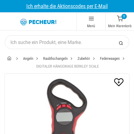
Ich erhalte die Aktionscodes per E-Mail
0
Menü
Mein Warenkorb
Angeln
Raubfischangeln
Zubehör
Federwaagen
DIGITALER HÄNGEWAGE BERKLEY SCALE