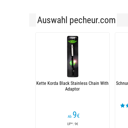
Auswahl pecheur.com
Für Detektor
se System Txi-