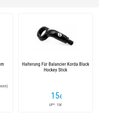
ation Set
Hänger Fox Black Label Dinky Bobbins
(7 Kundenrezensionen)
15
€
Ab
UP*: 17€