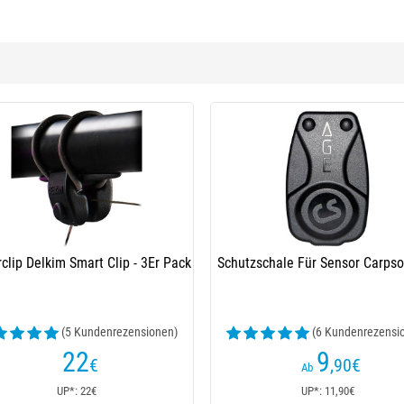
-13 %
Haltebalken Delkim Safe-Dtm V.2
Carbon Snag Bars
(1 Kundenrezensionen)
15
,20
€
17,50€
UP*: 17,50€