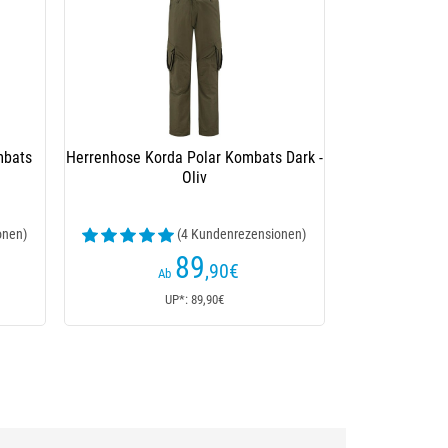
mbats
Herrenhose Korda Polar Kombats Dark -
Oliv
onen)
(4 Kundenrezensionen)
89
,90
€
Ab
UP*: 89,90€