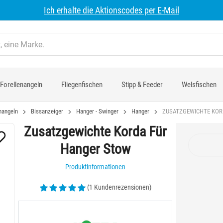
Ich erhalte die Aktionscodes per E-Mail
Forellenangeln
Fliegenfischen
Stipp & Feeder
Welsfischen
nangeln
Bissanzeiger
Hanger - Swinger
Hanger
ZUSATZGEWICHTE KOR
Zusatzgewichte Korda Für
Hanger Stow
Produktinformationen
(1 Kundenrezensionen)