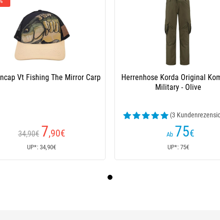
 %
ncap Vt Fishing The Mirror Carp
Herrenhose Korda Original Ko
Military - Olive
(3 Kundenrezensi
7
75
,90
€
€
34,90€
Ab
UP*: 34,90€
UP*: 75€