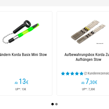
Hänger Korda Black Bobbin
Hänger Delkim Smartlite Indic
(1 Kundenrezensionen)
34
60
,50
€
€
Ab
Ab
UP*: 34,50€
UP*: 60€