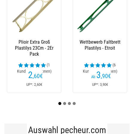
ewerb Faltbrett
Faltbrett Plastilys
Leinenbe
stilys - Etroit
Standard - 5Er Pack
Plastilys 
Pa
(6
(8
enrezensionen)
Kundenrezensionen)
Kundenrez
3
2
,90
€
,40
€
Ab
Ab
UP*: 3,90€
UP*: 2,40€
UP*
Auswahl pecheur.com