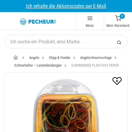
Ich erhalte die Aktionscodes per E-Mail
0
Menü
Mein Warenkorb
Angeln
Stipp & Feeder
Angelschnurmontage
Schnurhalter – Leinenbindungen
GUMMIBAND PLASTILYS PEPER