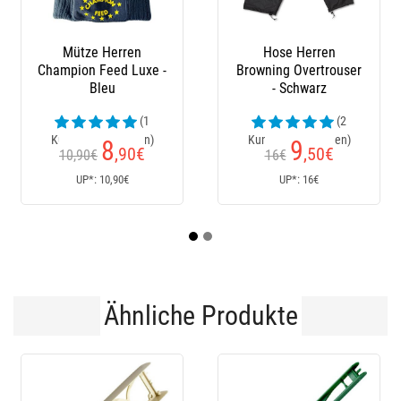
ose Herren
Stiefel Le Chameau
Latzhose
ing Overtrouser
- Schwarz
(2
(23
enrezensionen)
Kundenrezensionen)
9
152
2
,50
€
€
6€
170€
Ab
UP*: 16€
UP*: 170€
UP*:
Ähnliche Produkte