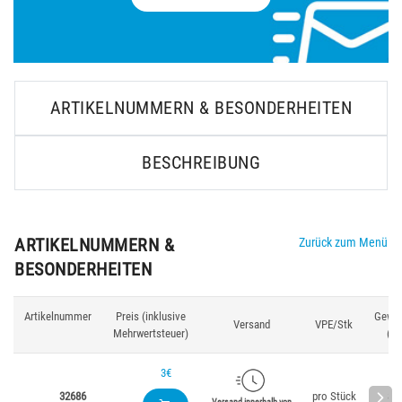
ARTIKELNUMMERN & BESONDERHEITEN
BESCHREIBUNG
ARTIKELNUMMERN &
Zurück zum Menü
BESONDERHEITEN
Artikelnummer
Preis (inklusive
Gewic
Versand
VPE/Stk
Mehrwertsteuer)
(g)
3€
32686
pro Stück
84
Versand innerhalb von