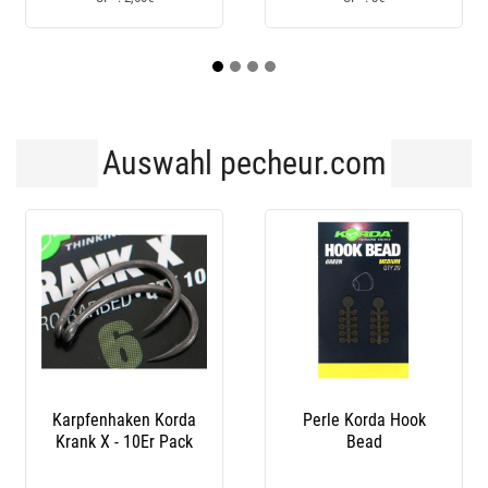
Auswahl pecheur.com
Hook
Olivenblei Rundlich
Karpfenhaken Kord
Catherine - 3Er Pack
Wide Gap Xx