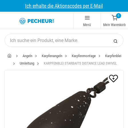
Ich erhalte die Aktionscodes per E-Mail
0
Menü
Mein Warenkorb
Angeln
Karpfenangeln
Karpfenmontage
Karpfenblei
Umleitung
KARPFENBLEI STARBAITS DISTANCE LEAD SWIVEL