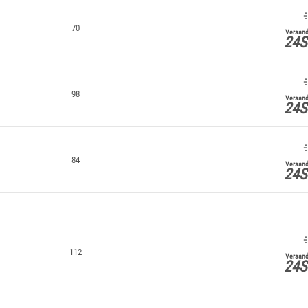
70
Versand
24S
98
Versand
24S
84
Versand
24S
112
Versand
24S