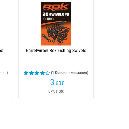
ox
Barrelwirbel Rok Fishing Swivels
onen)
(1 Kundenrezensionen)
3
,60
€
UP*: 3,60€