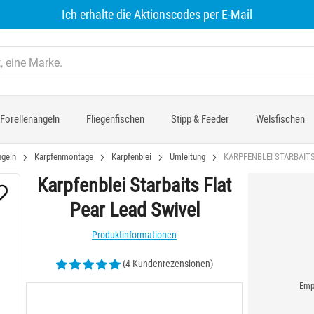
Ich erhalte die Aktionscodes per E-Mail
Forellenangeln
Fliegenfischen
Stipp & Feeder
Welsfischen
ngeln
Karpfenmontage
Karpfenblei
Umleitung
KARPFENBLEI STARBAITS
Karpfenblei Starbaits Flat
Pear Lead Swivel
Produktinformationen
(4 Kundenrezensionen)
Empf