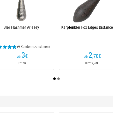
Nash Super Flat Pear Swivel Lead
Blei Korda Square Pear Swiv
(7 Kundenrezensionen)
2
2
,20
€
,50
€
Ab
Ab
UP*: 2,20€
UP*: 2,50€