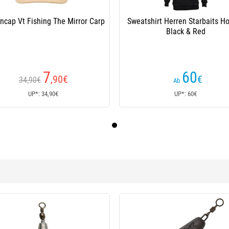
ncap Vt Fishing The Mirror Carp
Sweatshirt Herren Starbaits H
Black & Red
7
60
,90
€
€
34,90€
Ab
UP*: 34,90€
UP*: 60€