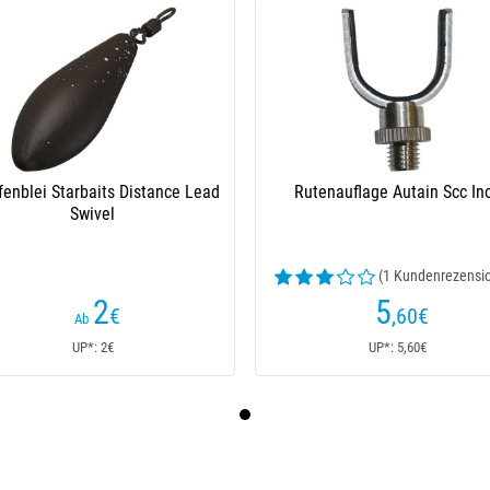
fenblei Starbaits Distance Lead
Rutenauflage Autain Scc In
Swivel
(1 Kundenrezensi
2
5
€
,60
€
Ab
UP*: 2€
UP*: 5,60€