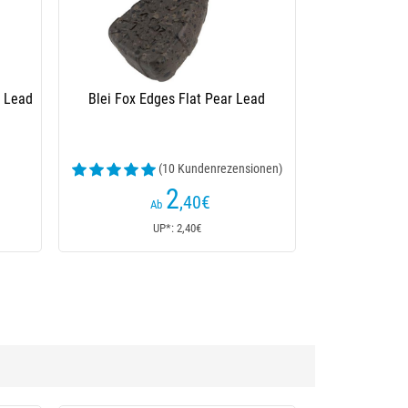
el
Blei Nash Distance Swivel Lead
2
,20
€
Ab
UP*: 2,20€