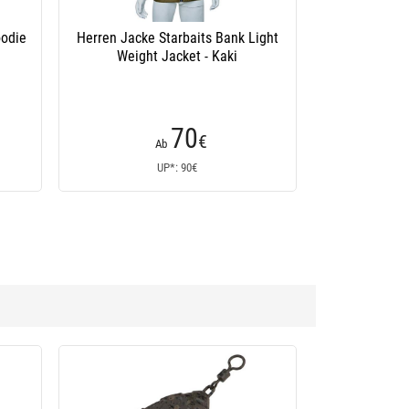
oodie
Herren Jacke Starbaits Bank Light
Weight Jacket - Kaki
70
€
Ab
UP*: 90€