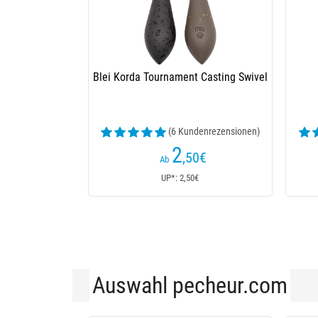
Blei Fox Edges Kling On Lead
Blei 
(7 Kundenrezensionen)
2
,50
€
Ab
UP*: 2,50€
Auswahl pecheur.com