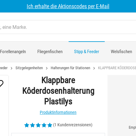
Ich erhalte die Aktionscodes per E-Mail
Forellenangeln
Fliegenfischen
Stipp & Feeder
Welsfischen
eeder
Sitzgelegenheiten
Halterungen für Stationen
KLAPPBARE KÔDERDOSE
Klappbare
Kôderdosenhalterung
Plastilys
Produktinformationen
(1 Kundenrezensionen)
Empf