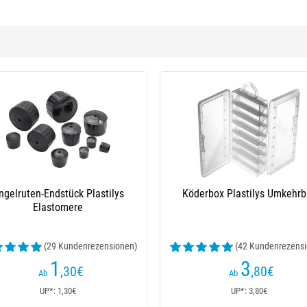
ngelruten-Endstück Plastilys
Köderbox Plastilys Umkehrb
Elastomere
(29 Kundenrezensionen)
(42 Kundenrezensi
1
3
,30
€
,80
€
Ab
Ab
UP*: 1,30€
UP*: 3,80€