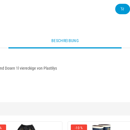
BESCHREIBUNG
d Dosen 1l viereckige von Plastilys
 %
-10 %