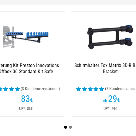
-22 %
enhalter Preston Innovations Triple
Rutenhalter Preston Innovatio
Rod Support
36 - Ripple Bar Doubl
(2 Kundenrezensionen)
28
20
€
,90
€
27€
Ab
UP*: 28€
UP*: 27€