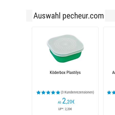
Auswahl pecheur.com
Köderbox Plastilys
A
(3 Kundenrezensionen)
2
,20
€
Ab
UP*: 2,20€