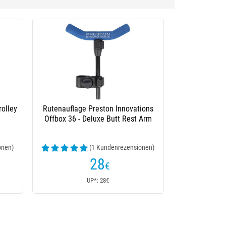
ns Offbox
Gebogene Stütze Preston Innovations
e
Cross Arm Short Offbox 36
(2 Kundenrezensionen)
20
€
UP*: 20€