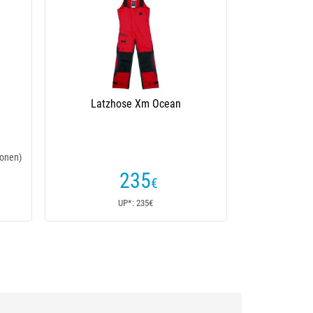
Latzhose Xm Ocean
onen)
235
€
UP*: 235€