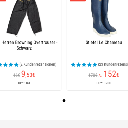
 Herren Browning Overtrouser -
Stiefel Le Chameau
Schwarz
(2 Kundenrezensionen)
(23 Kundenrezensi
9
152
,50
€
€
16€
170€
Ab
UP*: 16€
UP*: 170€