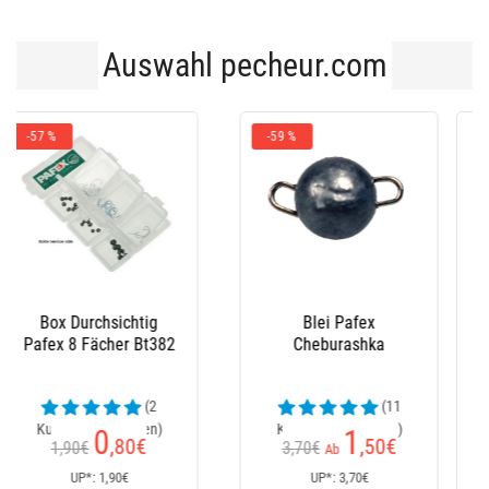
Auswahl pecheur.com
-41 %
Köderdose Plastilys
Gummikôder Fox
Mini Sf330
Rage Slick Shad
(6
(49
Kundenrezensionen)
Kundenrezensionen)
1
0
,50
€
,70
€
1,20€
Ab
Ab
UP*: 1,50€
UP*: 1,20€