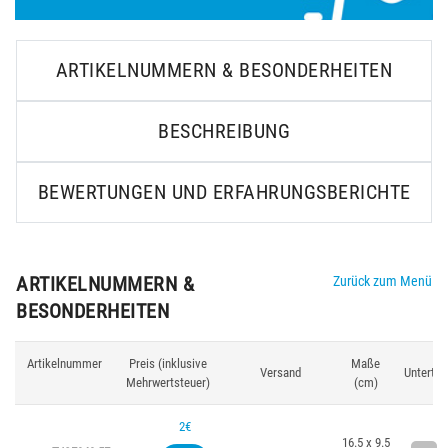
ARTIKELNUMMERN & BESONDERHEITEN
BESCHREIBUNG
BEWERTUNGEN UND ERFAHRUNGSBERICHTE
ARTIKELNUMMERN &
Zurück zum Menü
BESONDERHEITEN
Artikelnummer
Preis (inklusive
Maße
Versand
Untertei
Mehrwertsteuer)
(cm)
2€
16.5 x 9.5