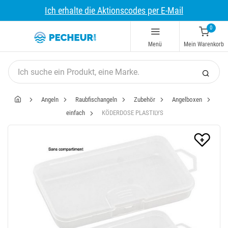
Ich erhalte die Aktionscodes per E-Mail
0
Menü
Mein Warenkorb
Angeln
Raubfischangeln
Zubehör
Angelboxen
einfach
KÖDERDOSE PLASTILYS