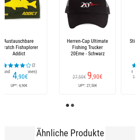
Stiefel Le Chameau
Latzhose Xm Ocean
(23
Kundenrezensionen)
152
235
€
€
170€
Ab
UP*: 170€
UP*: 235€
Ähnliche Produkte