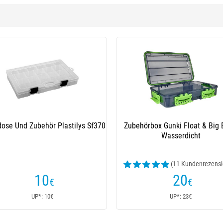
d Zubehör Plastilys Sf370
Zubehörbox Gunki Float & Big Bait -
Wasserdicht
(11 Kundenrezensionen)
10
20
€
€
UP*: 10€
UP*: 23€