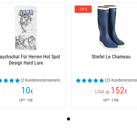
-10 %
auchschal Für Herren Hot Spot
Stiefel Le Chameau
Design Hard Lure
(2 Kundenrezensionen)
(23 Kundenrezensi
10
152
€
€
170€
Ab
UP*: 10€
UP*: 170€