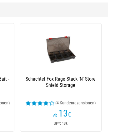
Schachtel Fox Rage Stack 'N' Store
Köderbox Gunk
Shield Storage
(4 Kundenrezensionen)
(1
13
€
Ab
Ab
UP*: 13€
UP