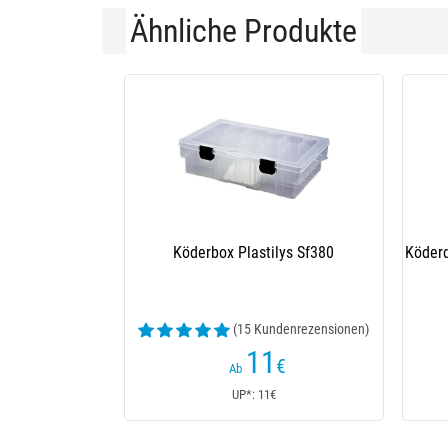
Ähnliche Produkte
Köderbox Plastilys Sf380
Köderdose Un
(15 Kundenrezensionen)
11
€
Ab
UP*: 11€