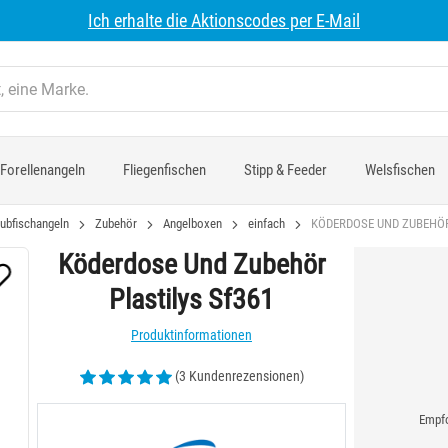
Ich erhalte die Aktionscodes per E-Mail
Forellenangeln
Fliegenfischen
Stipp & Feeder
Welsfischen
ubfischangeln
Zubehör
Angelboxen
einfach
KÖDERDOSE UND ZUBEHÖR
Köderdose Und Zubehör
Plastilys Sf361
Produktinformationen
(3 Kundenrezensionen)
Empfo