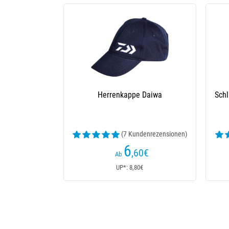
Herrenkappe Daiwa
Schl
(7 Kundenrezensionen)
6
,60
€
Ab
UP*: 8,80€