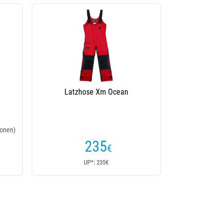
Latzhose Xm Ocean
onen)
235
€
UP*: 235€