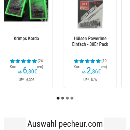
Sleeve/Hülsen Halco
Hülsen Powerline
Alu - 20Er Pack
Doppelt - 10Er Pack
(2
(1
Kundenrezensionen)
Kundenrezensionen)
2
2
,30
€
,86
€
Ab
Ab
UP*: 2,30€
UP*: N/A
Auswahl pecheur.com