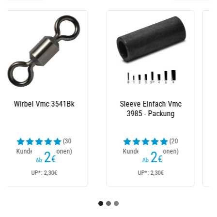
Drillingshaken
Fester Köder Scratch
Raubfisch Vmc 7554 -
Tackle Stinger Fixer
5Er Pack
(13
Kundenrezensionen)
5
2
,70
€
,20
€
Ab
Ab
UP*: 6,70€
UP*: 2,20€