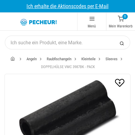
Ich erhalte die Aktionscodes per E-Mail
0
Menü
Mein Warenkorb
Angeln
Raubfischangeln
Kleinteile
Sleeves
DOPPELHÜLSE VMC 3987BK - PACK