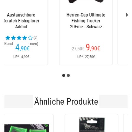
Männer-Sweat Vmc
Herren-Sweatshirt
Hoodie Organic
Vmc Organic Fish On -
Blau
(1
Kundenrezensionen)
59
76
€
,90
€
Ab
UP*: 59€
UP*: 87€
Ähnliche Produkte