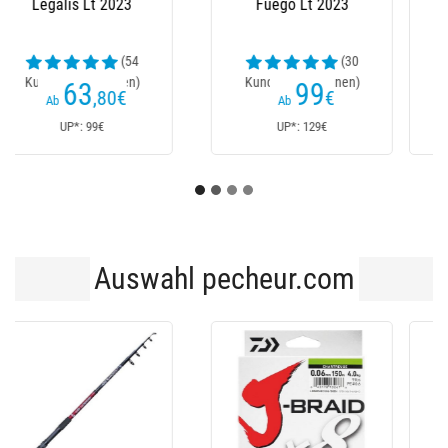
Ballistic 25 Hd
Stradic Fm
(14
Kundenrezensionen)
194
160
€
€
Ab
Ab
UP*: 269€
UP*: 230€
Auswahl pecheur.com