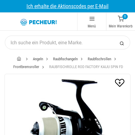
Ich erhalte die Aktionscodes per E-Mail
0
Menü
Mein Warenkorb
Angeln
Raubfischangeln
Raubfischrollen
Frontbremsroller
RAUBFISCHROLLE ROD FACTORY KAIJU SPIN FD