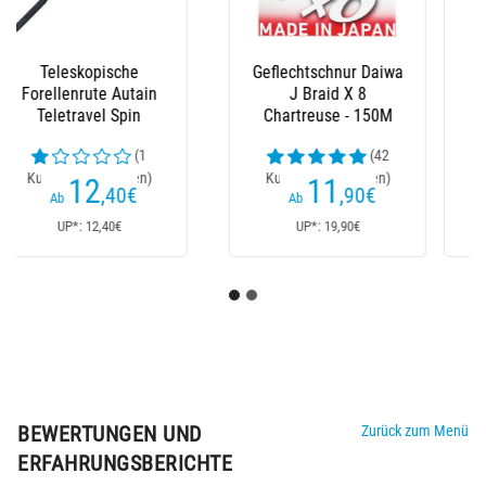
Geflochtene Schnur
Geflochtene Schnur
Daiwa J Braid X 8
Daiwa J Braid X 8
Grün- 300M
Mehrfarbig - 300M
(59
(45
Kundenrezensionen)
Kundenrezensionen)
21
23
,60
€
,10
€
Ab
Ab
UP*: 40€
UP*: 40€
BEWERTUNGEN UND
Zurück zum Menü
ERFAHRUNGSBERICHTE