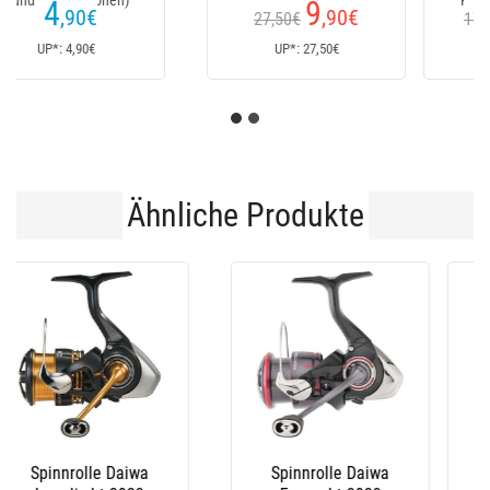
Kundenrezensionen)
152
235
€
€
170€
Ab
UP*: 170€
UP*: 235€
Ähnliche Produkte
Spinnrolle Daiwa
Spinnrolle Shimano