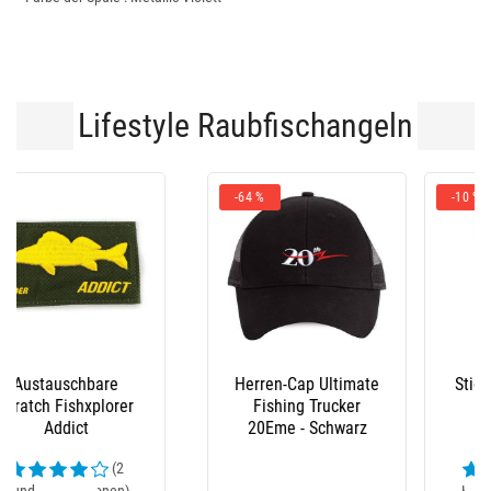
Lifestyle Raubfischangeln
-10 %
Stiefel Le Chameau
Latzhose Xm Ocean
(23