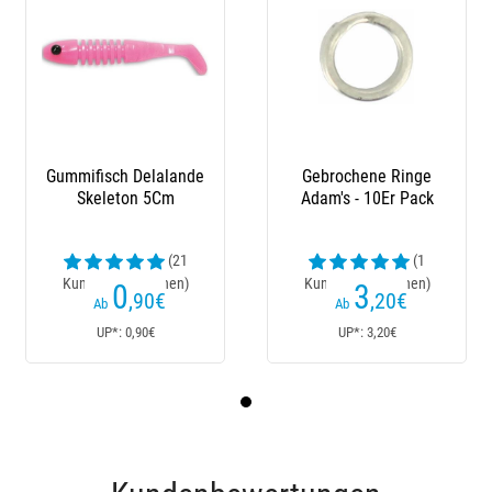
Gummifisch Delalande
Gebrochene Ringe
Skeleton 5Cm
Adam's - 10Er Pack
(21
(1
Kundenrezensionen)
Kundenrezensionen)
0
3
,90
€
,20
€
Ab
Ab
UP*: 0,90€
UP*: 3,20€