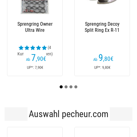
prengring Decoy
Splitringe Vmc 3562
Gebro
plit Ring Ex R-11
Heavy Duty Bent Split
Decoy S
Ring
Kunden
9
3
,80
€
,50
€
Ab
Ab
A
UP*: 9,80€
UP*: 4€
U
Auswahl pecheur.com