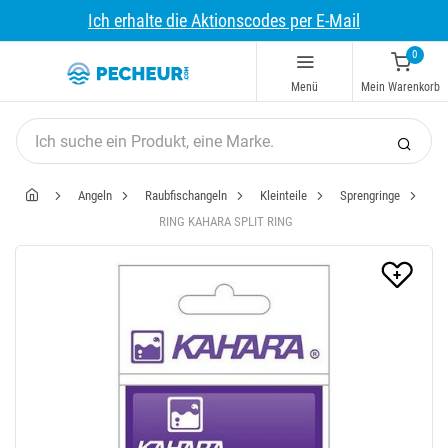
Ich erhalte die Aktionscodes per E-Mail
0
Menü
Mein Warenkorb
Angeln
Raubfischangeln
Kleinteile
Sprengringe
RING KAHARA SPLIT RING