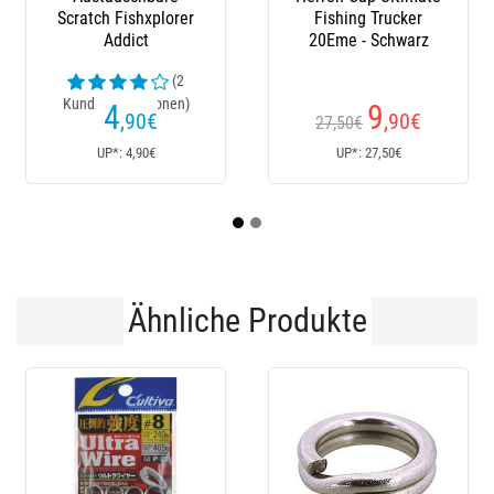
Fishing Trucker
20Eme - Schwarz
(23
Kundenrezensionen)
9
152
,90
€
€
27,50€
170€
Ab
UP*: 27,50€
UP*: 170€
U
Ähnliche Produkte