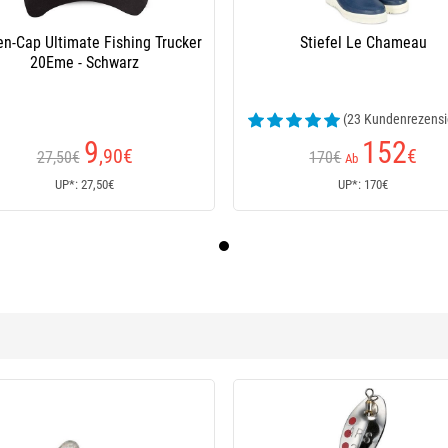
en-Cap Ultimate Fishing Trucker
Stiefel Le Chameau
20Eme - Schwarz
(23 Kundenrezensi
9
152
,90
€
€
27,50€
170€
Ab
UP*: 27,50€
UP*: 170€