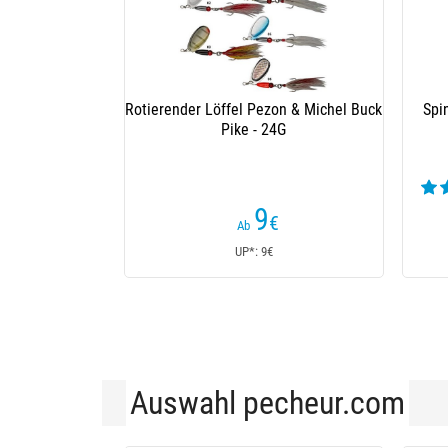
Spinner Smith Ar-S
Drehende Löffel Smith 
(30 Kundenrezensionen)
(8 Kunde
10
10
,80
€
,90
Ab
Ab
UP*: 10,80€
UP*: 10,90€
Auswahl pecheur.com