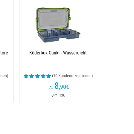
Store
Köderbox Gunki - Wasserdicht
onen)
(10 Kundenrezensionen)
8
,90
€
Ab
UP*: 13€