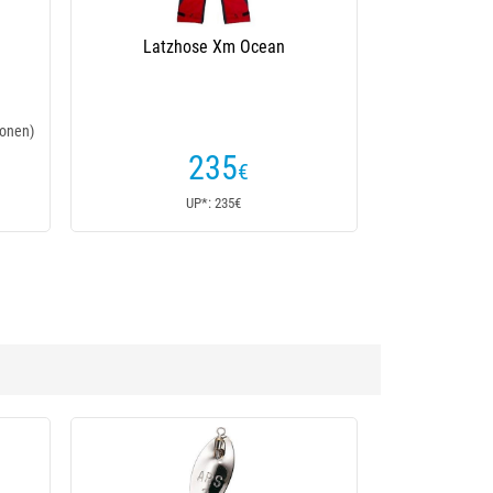
Latzhose Xm Ocean
onen)
235
€
UP*: 235€