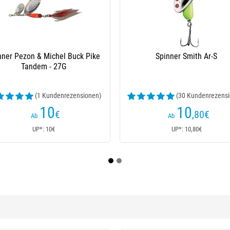
Ar-S - 4.5G
nrezensionen)
€