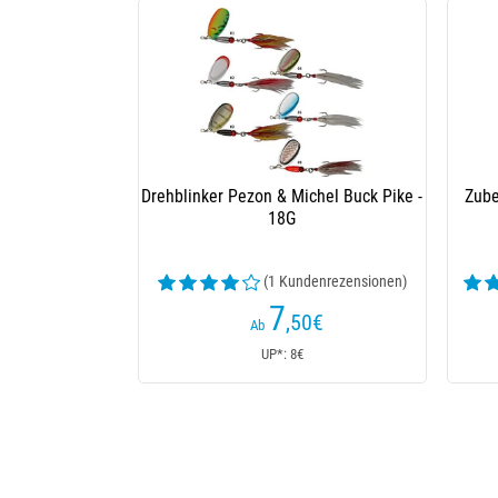
Drehblinker Pezon & Michel Buck Pike -
Zube
18G
(1 Kundenrezensionen)
7
,50
€
Ab
UP*: 8€