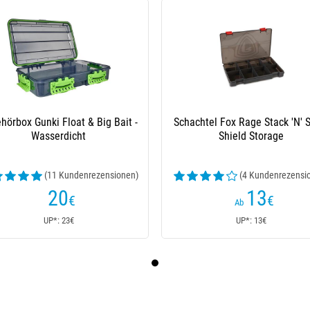
hörbox Gunki Float & Big Bait -
Schachtel Fox Rage Stack 'N' 
Wasserdicht
Shield Storage
(11 Kundenrezensionen)
(4 Kundenrezensi
20
13
€
€
Ab
UP*: 23€
UP*: 13€