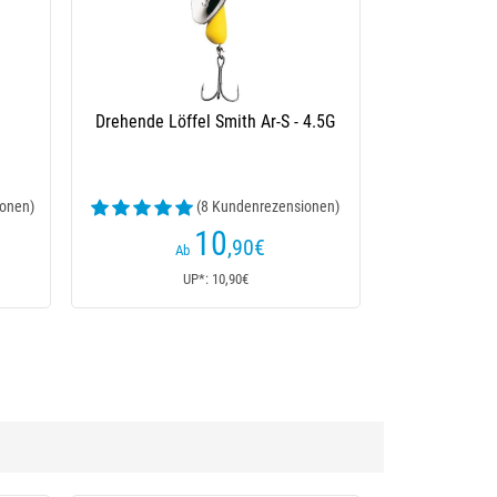
Spinner Smith Ar-S
Drehblinker Smith Ar-S Bicolor
(12 Kundenrezensionen)
9
11
,40
€
,30
€
Ab
Ab
UP*: 10,20€
UP*: 11,30€