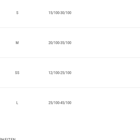
S
15/100-30/100
M
20/100-35/100
SS
12/100-25/100
L
25/100-45/100
RHEITEN