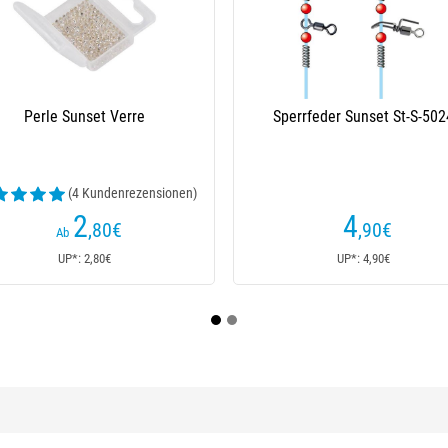
 Sunset Verre
Sperrfeder Sunset St-S-5024
(4 Kundenrezensionen)
2
4
,80
€
,90
€
b
P*: 2,80€
UP*: 4,90€