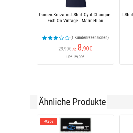
Damen-Kurzarm-T-Shirt Cyril Chauquet
T-Shi
Fish On Vintage - Marineblau
(1 Kundenrezensionen)
8
,90
€
29,90€
Ab
UP*: 29,90€
Ähnliche Produkte
-0,20€