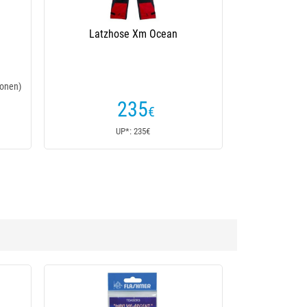
Latzhose Xm Ocean
onen)
235
€
UP*: 235€