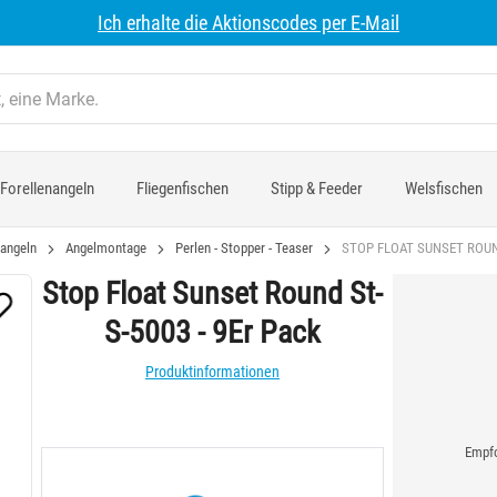
Ich erhalte die Aktionscodes per E-Mail
Forellenangeln
Fliegenfischen
Stipp & Feeder
Welsfischen
angeln
Angelmontage
Perlen - Stopper - Teaser
STOP FLOAT SUNSET ROUND
Stop Float Sunset Round St-
S-5003 - 9Er Pack
Produktinformationen
Empfo