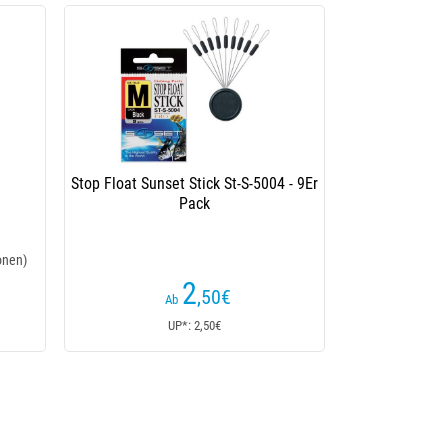
Stop Float Sunset Stick St-S-5004 - 9Er
Pack
onen)
2
,50
€
Ab
UP*: 2,50€