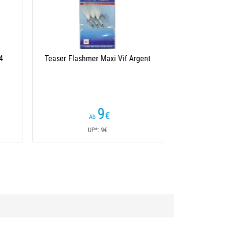
Teaser Flashmer Maxi Vif Argent
9
€
Ab
UP*: 9€