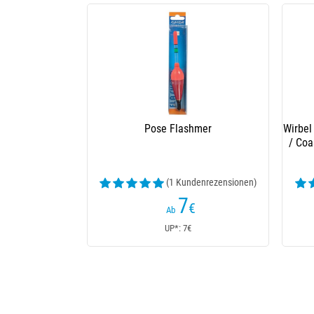
Pose Flashmer
Wirbel
/ Coa
(1 Kundenrezensionen)
7
€
Ab
UP*: 7€