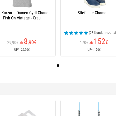
rt Kurzarm Damen Cyril Chauquet
Stiefel Le Chameau
Fish On Vintage - Grau
(23 Kundenrezensi
8
152
,90
€
€
29,90€
170€
Ab
Ab
UP*: 29,90€
UP*: 170€