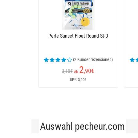
Perle Sunset Float Round St-D
Perle
(2 Kundenrezensionen)
2
,90
€
3,10€
Ab
A
UP*: 3,10€
U
Auswahl pecheur.com