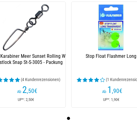
 Karabiner Meer Sunset Rolling W
Stop Float Flashmer Long
stlock Snap St-S-3005 - Packung
(4 Kundenrezensionen)
(1 Kundenrezensi
2
1
,50
€
,90
€
Ab
Ab
UP*: 2,50€
UP*: 1,90€