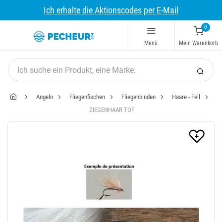
Ich erhalte die Aktionscodes per E-Mail
0
Menü
Mein Warenkorb
Angeln
Fliegenfischen
Fliegenbinden
Haare - Fell
ZIEGENHAAR TOF