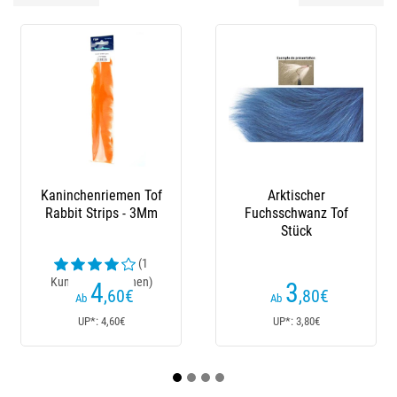
Kaninchenriemen Tof
Arktischer
Zie
Rabbit Strips - 3Mm
Fuchsschwanz Tof
Stück
(1
Kundenrezensionen)
Ku
4
3
,60
€
,80
€
Ab
Ab
UP*: 4,60€
UP*: 3,80€