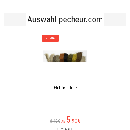
Auswahl pecheur.com
-0,50€
Elchfell Jmc
5
,90
€
6,40€
Ab
UP*: 6,40€