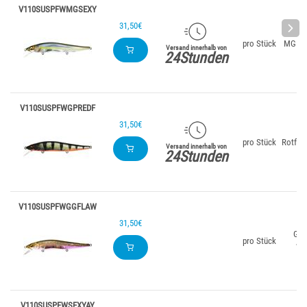
V110SUSPFWMGSEXY
31,50€
pro Stück
MG Se
Versand innerhalb von
24Stunden
V110SUSPFWGPREDF
31,50€
pro Stück
Rotflo
Versand innerhalb von
24Stunden
V110SUSPFWGGFLAW
31,50€
Glä
pro Stück
Wa
V110SUSPFWSEXYAY