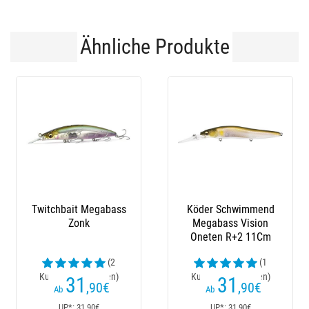
Ähnliche Produkte
Twitchbait Megabass
Köder Schwimmend
Zonk
Megabass Vision
Oneten R+2 11Cm
(2
(1
Kundenrezensionen)
Kundenrezensionen)
31
31
,90
€
,90
€
Ab
Ab
UP*: 31,90€
UP*: 31,90€