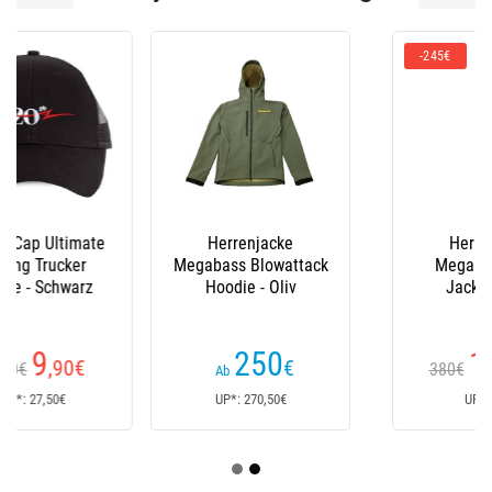
-245€
Herrenjacke
Herrenjacke
Megabass Blowattack
Megabass Down
Hoodie - Oliv
Jacket Beige
250
134
€
,90
€
380€
Ab
UP*: 270,50€
UP*: 414€