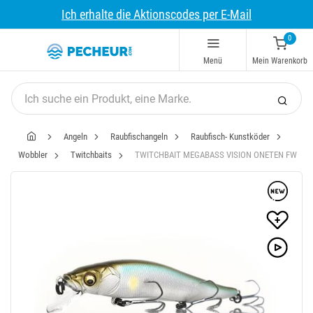
Ich erhalte die Aktionscodes per E-Mail
0
Menü
Mein Warenkorb
Angeln
Raubfischangeln
Raubfisch- Kunstköder
Wobbler
Twitchbaits
TWITCHBAIT MEGABASS VISION ONETEN FW