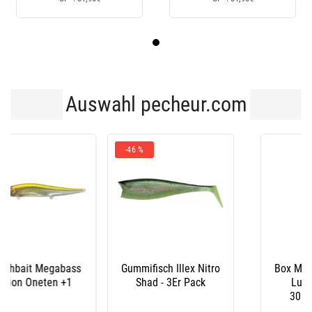
Auswahl pecheur.com
-46 %
Gummifisch Illex Nitro
Box Megabass Lunker
Shad - 3Er Pack
Lunch Box Mb-
3020Nddm Red