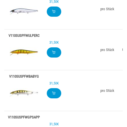
31,50€
pro Stück
Pr
V110SUSPFWULPERC
31,50€
pro Stück
UL 
V110SUSPFWBABYG
31,50€
pro Stück
Ba
V110SUSPFWGPSAPP
31,50€