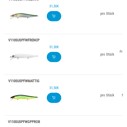
31,50€
pro Stück
Se
V110SUSPFWFRENCP
31,50€
Fran
pro Stück
V110SUSPFWMATTIG
31,50€
pro Stück
Mat
V110SUSPFWGPPROB