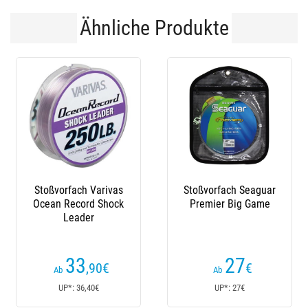
Ähnliche Produkte
Stoßvorfach Varivas
Stoßvorfach Seaguar
Ocean Record Shock
Premier Big Game
Leader
33
27
,90
€
€
Ab
Ab
UP*: 36,40€
UP*: 27€