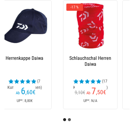
Wathose Pvc Enfant
Wathose Daiwa
Daiwa
Taslon
(27
(70
Kundenrezensionen)
Kundenrezensionen)
55
80
€
€
Ab
Ab
UP*: 64€
UP*: 94€