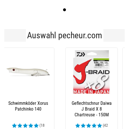
Auswahl pecheur.com
Geflochtene Schnur
Geflochtene Schnur
Daiwa J Braid X 8
Daiwa J Braid X 8
Grün- 300M
Mehrfarbig - 300M
(59
(45