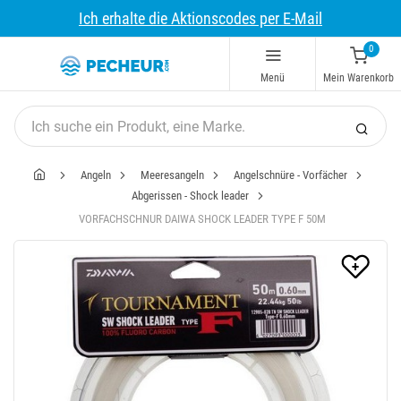
Ich erhalte die Aktionscodes per E-Mail
0
Menü
Mein Warenkorb
Angeln
Meeresangeln
Angelschnüre - Vorfächer
Abgerissen - Shock leader
VORFACHSCHNUR DAIWA SHOCK LEADER TYPE F 50M