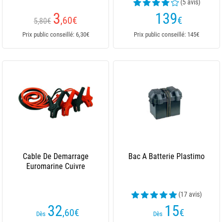
(5 avis)
3
139
,60
€
€
5,80€
Prix public conseillé: 6,30€
Prix public conseillé: 145€
Cable De Demarrage
Bac A Batterie Plastimo
Euromarine Cuivre
(17 avis)
32
15
,60
€
€
Dès
Dès