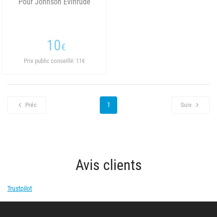
Pour Johnson Evinrude
10
€
Prix public conseillé: 11€
1
Préc
Suiv
Avis clients
Trustpilot