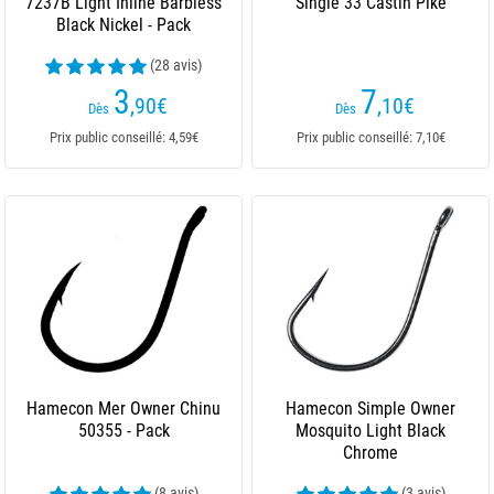
7237B Light Inline Barbless
Single 33 Castin Pike
Black Nickel - Pack
(28 avis)
3
7
,90
€
,10
€
Dès
Dès
Prix public conseillé: 4,59€
Prix public conseillé: 7,10€
Hamecon Mer Owner Chinu
Hamecon Simple Owner
50355 - Pack
Mosquito Light Black
Chrome
(8 avis)
(3 avis)