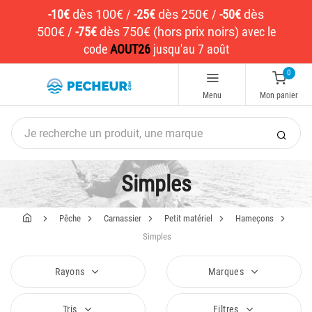
-10€
dès 100€
/
-25€
dès 250€
/
-50€
dès
500€
/
-75€
dès 750€ (hors prix noirs)
avec le
code
AOUT26
jusqu'au 7 août
0
Menu
Mon panier
Simples
Pêche
Carnassier
Petit matériel
Hameçons
Simples
Rayons
Marques
Tris
Filtres