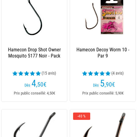
Hamecon Drop Shot Owner
Hamecon Decoy Worm 10 -
Mosquito 5177 Noir - Pack
Par 9
(15 avis)
(4 avis)
4
5
,50
€
,90
€
Dès
Dès
Prix public conseillé: 4,50€
Prix public conseillé: 5,90€
-40 %