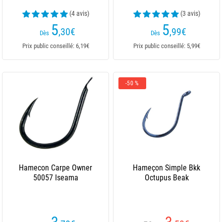
(4 avis)
(3 avis)
5
5
,30
€
,99
€
Dès
Dès
Prix public conseillé: 6,19€
Prix public conseillé: 5,99€
-50 %
Hamecon Carpe Owner
Hameçon Simple Bkk
50057 Iseama
Octupus Beak