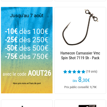
Jusqu'au 7 août
-10€
dès 100€
-25€
dès 250€
-50€
dès 500€
Hamecon Carnassier Vmc
-75€
dès 750€
Spin Shot 7119 Sh - Pack
AOUT26
(19 avis)
avec le code
8
,30
€
Dès
Hors prix noirs et frais de port
Prix public conseillé: 9,79€