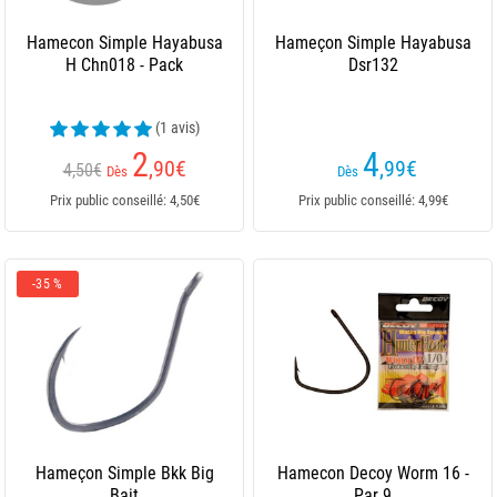
Hamecon Simple Hayabusa
Hameçon Simple Hayabusa
H Chn018 - Pack
Dsr132
(1 avis)
2
4
,90
€
,99
€
4,50€
Dès
Dès
Prix public conseillé: 4,50€
Prix public conseillé: 4,99€
-35 %
Hameçon Simple Bkk Big
Hamecon Decoy Worm 16 -
Bait
Par 9