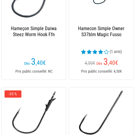
Hameçon Simple Daiwa
Hamecon Simple Owner
Steez Worm Hook Ffn
S37blm Magic Fusso
(1 avis)
3
3
,40
€
,40
€
4,50€
Dès
Dès
Prix public conseillé: NC
Prix public conseillé: 4,50€
-35 %