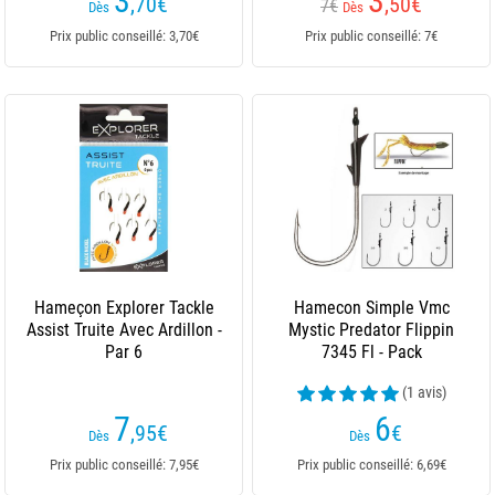
3
3
,70
€
,50
€
7€
Dès
Dès
Prix public conseillé: 3,70€
Prix public conseillé: 7€
Hameçon Explorer Tackle
Hamecon Simple Vmc
Assist Truite Avec Ardillon -
Mystic Predator Flippin
Par 6
7345 Fl - Pack
(1 avis)
7
6
,95
€
€
Dès
Dès
Prix public conseillé: 7,95€
Prix public conseillé: 6,69€