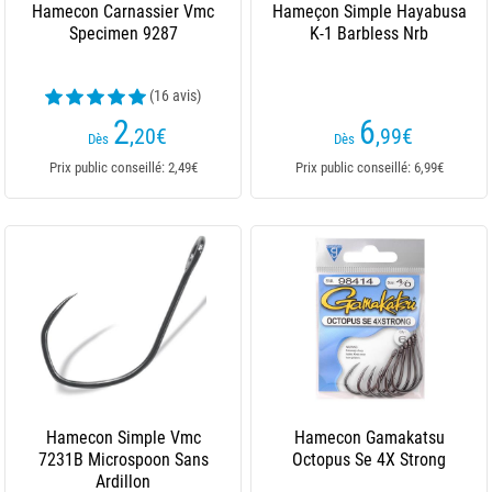
Hamecon Carnassier Vmc
Hameçon Simple Hayabusa
Specimen 9287
K-1 Barbless Nrb
(16 avis)
2
6
,20
€
,99
€
Dès
Dès
Prix public conseillé: 2,49€
Prix public conseillé: 6,99€
Hamecon Simple Vmc
Hamecon Gamakatsu
7231B Microspoon Sans
Octopus Se 4X Strong
Ardillon