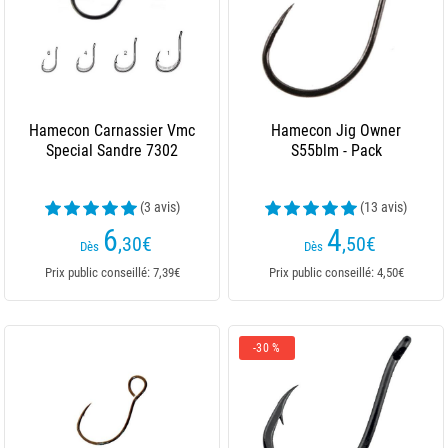
Hamecon Carnassier Vmc
Hamecon Jig Owner
Special Sandre 7302
S55blm - Pack
(3 avis)
(13 avis)
6
4
,30
€
,50
€
Dès
Dès
Prix public conseillé: 7,39€
Prix public conseillé: 4,50€
-30 %