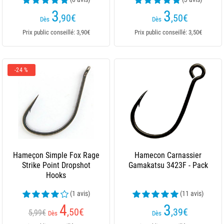
3
3
,90
€
,50
€
Dès
Dès
Prix public conseillé: 3,90€
Prix public conseillé: 3,50€
-24 %
Hameçon Simple Fox Rage
Hamecon Carnassier
Strike Point Dropshot
Gamakatsu 3423F - Pack
Hooks
(1 avis)
(11 avis)
4
3
,50
€
,39
€
5,99€
Dès
Dès