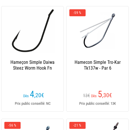
-59 %
Hameçon Simple Daiwa
Hamecon Simple Tro-Kar
Steez Worm Hook Fn
Tk137w - Par 6
4
5
,20
€
,30
€
13€
Dès
Dès
Prix public conseillé: NC
Prix public conseillé: 13€
-56 %
-21 %