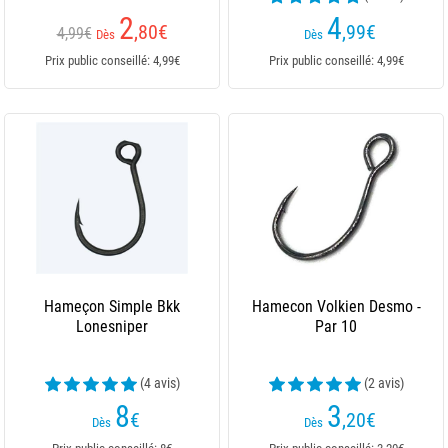
2
4
,80
€
,99
€
4,99€
Dès
Dès
Prix public conseillé: 4,99€
Prix public conseillé: 4,99€
Hameçon Simple Bkk
Hamecon Volkien Desmo -
Lonesniper
Par 10
(4 avis)
(2 avis)
8
3
€
,20
€
Dès
Dès