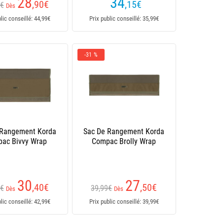
28
34
,90
€
,15
€
9€
Dès
blic conseillé: 44,99€
Prix public conseillé: 35,99€
-31 %
 Rangement Korda
Sac De Rangement Korda
ac Bivvy Wrap
Compac Brolly Wrap
30
27
,40
€
,50
€
9€
39,99€
Dès
Dès
blic conseillé: 42,99€
Prix public conseillé: 39,99€