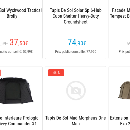
 Sol Wychwood Tactical
Tapis De Sol Solar Sp 6-Hub
Facade M
Brolly
Cube Shelter Heavy-Duty
Tempest Br
Groundsheet
37
74
,50
€
,90
€
2,99€
6
ublic conseillé: 52,99€
Prix public conseillé: 77,99€
Prix pu
-46 %
 Interieure Prologic
Tapis De Sol Mad Morpheus One
Extension 
Bivvy Commander X1
Man
Exo 