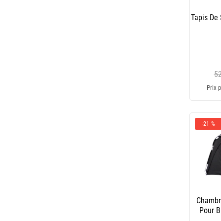
Tapis De
5
Prix p
-21 %
Chambre
Pour 