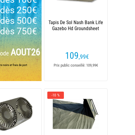
dès 250€
dès 500€
Tapis De Sol Nash Bank Life
Gazebo Hd Groundsheet
dès 750€
AOUT26
code
109
,99
€
Prix public conseillé: 109,99€
ix noirs et frais de port
-10 %