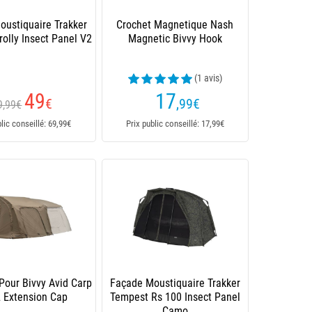
oustiquaire Trakker
Crochet Magnetique Nash
olly Insect Panel V2
Magnetic Bivvy Hook
(1 avis)
49
17
€
,99
€
9,99€
blic conseillé: 69,99€
Prix public conseillé: 17,99€
Pour Bivvy Avid Carp
Façade Moustiquaire Trakker
2 Extension Cap
Tempest Rs 100 Insect Panel
Camo