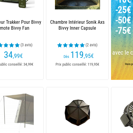
-25€
-50€
eur Trakker Pour Bivvy
Chambre Intérieur Sonik Axs
mote Bivvy Fan
Bivvy Inner Capsule
-75€
(3 avis)
(2 avis)
avec le 
34
119
,99
€
,95
€
Dès
ublic conseillé: 34,99€
Prix public conseillé: 119,95€
Hors pr