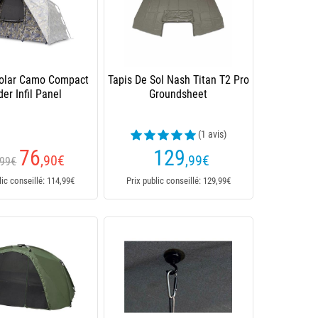
olar Camo Compact
Tapis De Sol Nash Titan T2 Pro
der Infil Panel
Groundsheet
(1 avis)
76
129
,90
€
,99
€
,99€
lic conseillé: 114,99€
Prix public conseillé: 129,99€