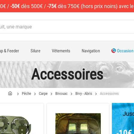
50€
/
-50€
dès 500€
/
-75€
dès 750€ (hors prix noirs)
avec l
p & Feeder
Silure
Vêtements
Navigation
Occasion
Accessoires
Pêche
Carpe
Bivouac
Bivy - Abris
Accessoires
Jusq
-10€