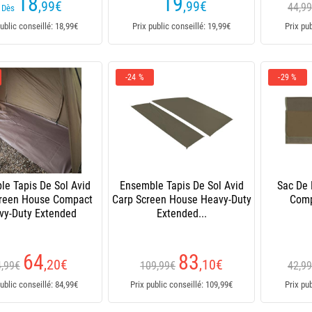
18
19
,99
€
,99
€
44,9
Dès
ublic conseillé: 18,99€
Prix public conseillé: 19,99€
Prix pu
-24 %
-29 %
le Tapis De Sol Avid
Ensemble Tapis De Sol Avid
Sac De
creen House Compact
Carp Screen House Heavy-Duty
Comp
vy-Duty Extended
Extended...
64
83
,20
€
,10
€
4,99€
109,99€
42,9
ublic conseillé: 84,99€
Prix public conseillé: 109,99€
Prix pu