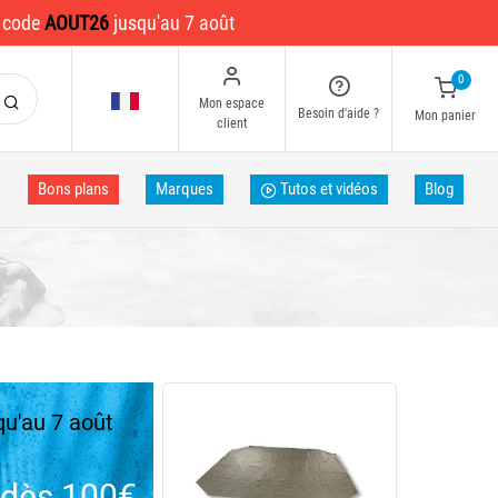
e code
AOUT26
jusqu'au 7 août
0
Mon espace
Besoin d'aide ?
Mon panier
client
Bons plans
Marques
Tutos et vidéos
Blog
u'au 7 août
dès 100€