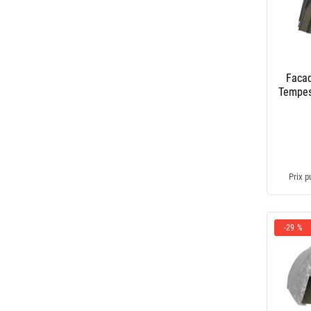
Facad
Tempest
Prix p
-29 %