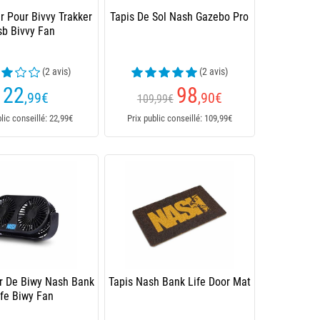
r Pour Bivvy Trakker
Tapis De Sol Nash Gazebo Pro
sb Bivvy Fan
(2 avis)
(2 avis)
22
98
,99
€
,90
€
109,99€
blic conseillé: 22,99€
Prix public conseillé: 109,99€
ur De Biwy Nash Bank
Tapis Nash Bank Life Door Mat
ife Biwy Fan