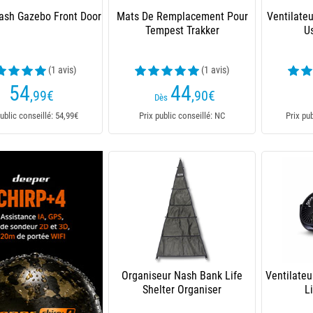
ash Gazebo Front Door
Mats De Remplacement Pour
Ventilateu
Tempest Trakker
U
(1 avis)
(1 avis)
54
44
,99
€
,90
€
Dès
ublic conseillé: 54,99€
Prix public conseillé: NC
Prix pu
Organiseur Nash Bank Life
Ventilate
Shelter Organiser
L