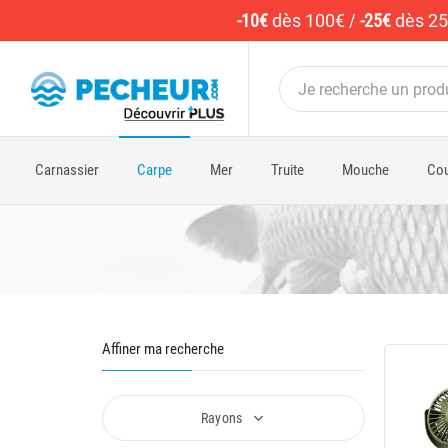
-10€
dès 100€
/
-25€
dès 2
Carnassier
Carpe
Mer
Truite
Mouche
Cou
Affiner ma recherche
Rayons