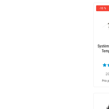
-10 %
Systèm
Temp
2
Prix p