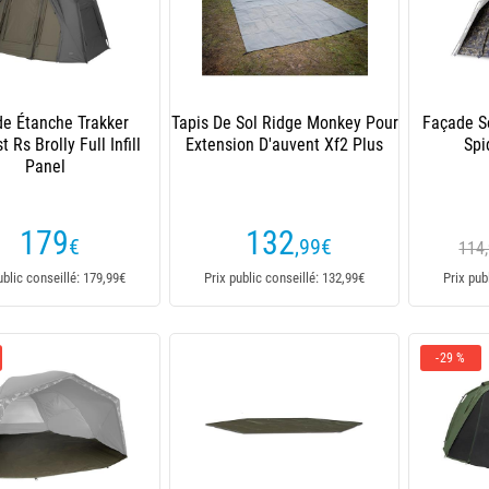
e Étanche Trakker
Tapis De Sol Ridge Monkey Pour
Façade S
 Rs Brolly Full Infill
Extension D'auvent Xf2 Plus
Spi
Panel
179
132
€
,99
€
114
ublic conseillé: 179,99€
Prix public conseillé: 132,99€
Prix pub
-29 %