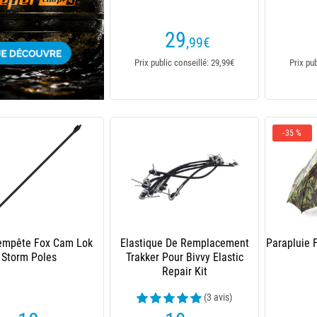
29
,99
€
Prix public conseillé: 29,99€
Prix pu
-35 %
empête Fox Cam Lok
Elastique De Remplacement
Parapluie 
Storm Poles
Trakker Pour Bivvy Elastic
Repair Kit
(3 avis)