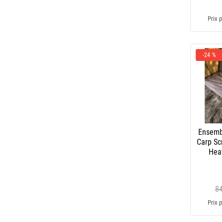
Prix p
-24 %
Ensemb
Carp S
Hea
8
Prix p