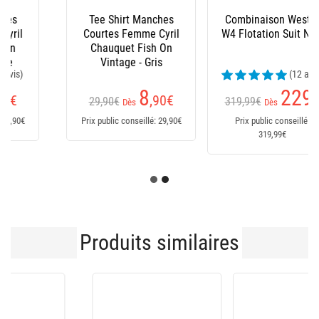
Combinaison Westin
Combinaison Westin
W4 Flotation Suit Noir
W6 Flotation Suit -
Noir-Rouge
(12 avis)
(1 avis)
229
369
€
€
319,99€
Dès
Dès
Prix public conseillé:
Prix public conseillé:
319,99€
399,99€
Produits similaires