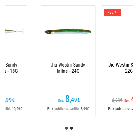
-38 %
Jig Westin Sømmet -
Jig Westin F360
22G
Sbass - 42G
4
8
,30
€
,99
€
6,99€
Dès
Dès
Prix public conseillé: 6,99€
Prix public conseillé: 8,99€