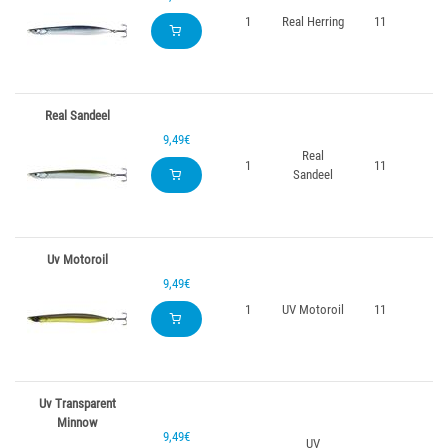
1
Real Herring
11
18
Real Sandeel
9,49€
Real
1
11
18
Sandeel
Uv Motoroil
9,49€
1
UV Motoroil
11
18
Uv Transparent
Minnow
9,49€
UV