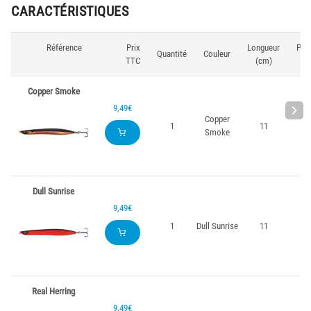
CARACTÉRISTIQUES
Référence
Prix
Longueur
Poi
Quantité
Couleur
TTC
(cm)
(g
Copper Smoke
9,49€
Copper
1
11
18
Smoke
Dull Sunrise
9,49€
1
Dull Sunrise
11
18
Real Herring
9,49€