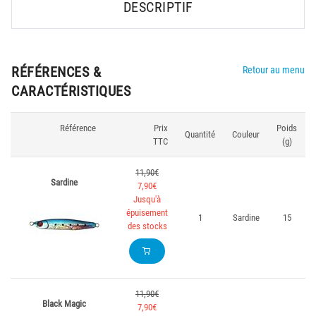
DESCRIPTIF
RÉFÉRENCES &
Retour au menu
CARACTÉRISTIQUES
Référence
Prix
Poids
Quantité
Couleur
TTC
(g)
11,90€
Sardine
7,90€
Jusqu'à
épuisement
1
Sardine
15
des stocks
11,90€
Black Magic
7,90€