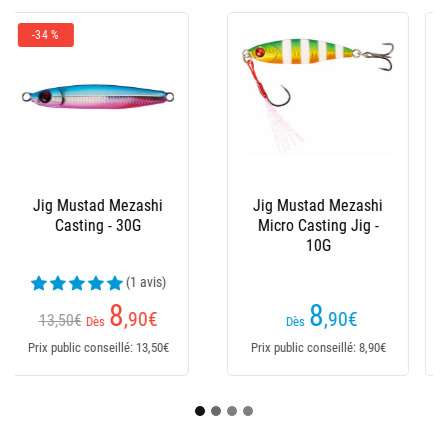
-38 %
-36 %
Jig Mustad Moonriser
Jig Mustad Moonriser
- 120G
- 150G
8
9
,90
€
,90
€
14,50€
15,50€
Dès
Dès
Prix public conseillé: 14,50€
Prix public conseillé: 15,50€