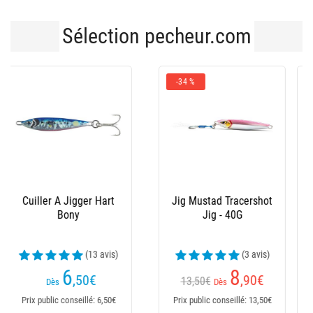
Sélection pecheur.com
-37 %
-40 %
Jig Mustad Tracershot
Jig Mustad Tracershot
Jig - 15G
Jig - 25G
5
6
,90
€
,90
€
9,50€
11,50€
Dès
Dès
Prix public conseillé: 9,50€
Prix public conseillé: 11,50€