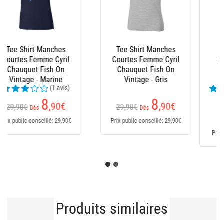
Bottes Homme Le
Salopette Xm Ocean
Chameau - Marine
(24 avis)
169,95€
Dès
235
€
151
,95
€
Prix public conseillé: 235€
Prix public conseillé: 170€
Produits similaires