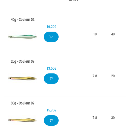
40g - Couleur 02
16,20€
10
40
0
20g - Couleur 09
13,50€
7.8
20
0
30g - Couleur 09
15,70€
7.8
30
0