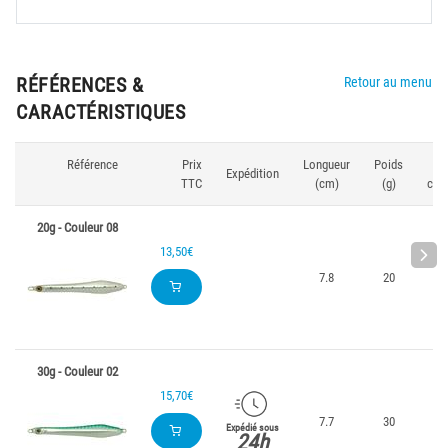
RÉFÉRENCES &
Retour au menu
CARACTÉRISTIQUES
Référence
Prix
Longueur
Poids
Co
Expédition
TTC
(cm)
(g)
cou
20g - Couleur 08
13,50€
7.8
20
0
30g - Couleur 02
15,70€
7.7
30
0
Expédié sous
24h