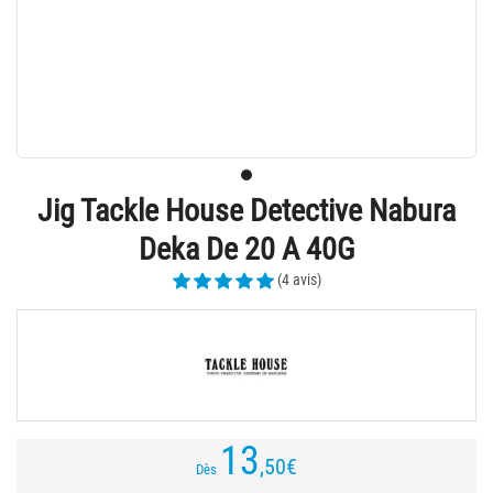
Jig Tackle House Detective Nabura
Deka De 20 A 40G
(4 avis)
13
,50
€
Dès