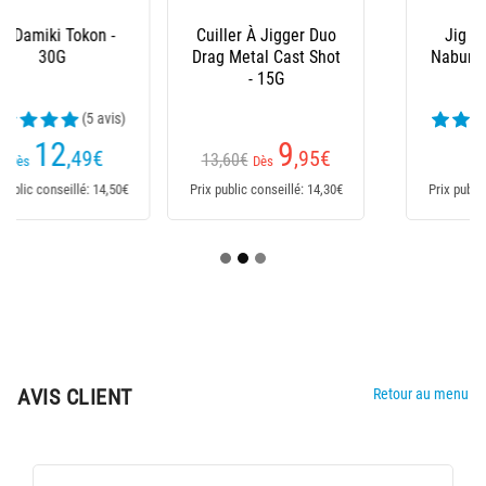
Cuiller À Jigger Duo
Jig Tackle House
Drag Metal Cast Shot
Nabura Deka 3 A 14G
- 15G
(2 avis)
9
13
,95
€
€
13,60€
Dès
Dès
Prix public conseillé: 14,30€
Prix public conseillé: 13,70€
AVIS CLIENT
Retour au menu