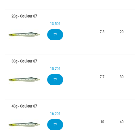
20g - Couleur 07
13,50€
7.8
20
0
30g - Couleur 07
15,70€
7.7
30
0
40g - Couleur 07
16,20€
10
40
0