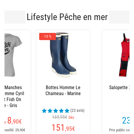
Lifestyle Pêche en mer
-10 %
Bottes Homme Le
Salopette Xm Ocean
Chameau - Marine
(23 avis)
169,95€
Dès
235
€
151
,95
€
Prix public conseillé: 235€