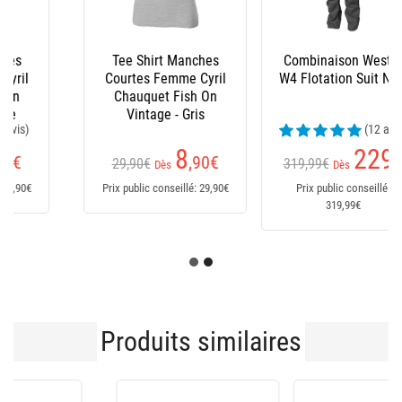
Combinaison Westin
Combinaison Westin
W4 Flotation Suit Noir
W6 Flotation Suit -
Noir-Rouge
(12 avis)
(1 avis)
229
369
€
€
319,99€
Dès
Dès
Prix public conseillé:
Prix public conseillé:
319,99€
399,99€
Produits similaires