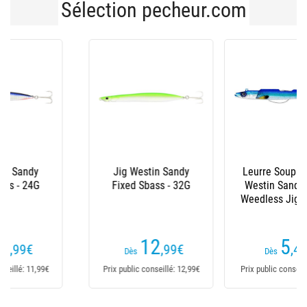
Sélection pecheur.com
Leurre Souple Armé
Leurre Coulant
Westin Sandy Andy
Savage Gear Sandeel
Weedless Jig - 10Cm
Pencil Sw - 19G
(1 avis)
5
8
,49
€
,90
€
Dès
Dès
Prix public conseillé: 5,49€
Prix public conseillé: 10,99€