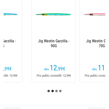
Jig Westin Garzilla -
Cuiller A Jigger Duo
70G
Drag Metal Cast - 60G
(1 avis)
11
14
,99
€
,95
€
Dès
Dès
Prix public conseillé: 11,99€
Prix public conseillé: 17,40€