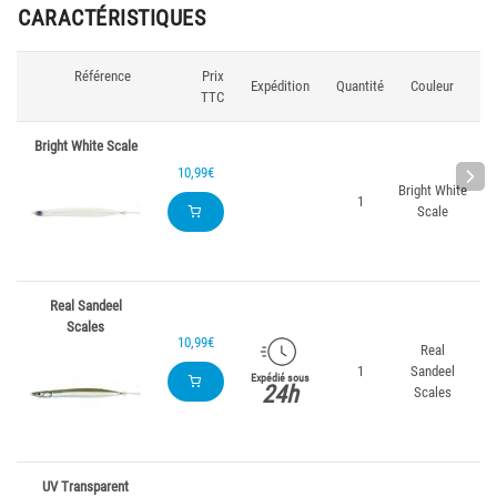
CARACTÉRISTIQUES
Référence
Prix
Lo
Expédition
Quantité
Couleur
TTC
Bright White Scale
10,99€
Bright White
1
Scale
Real Sandeel
Scales
10,99€
Real
1
Sandeel
Expédié sous
24h
Scales
UV Transparent