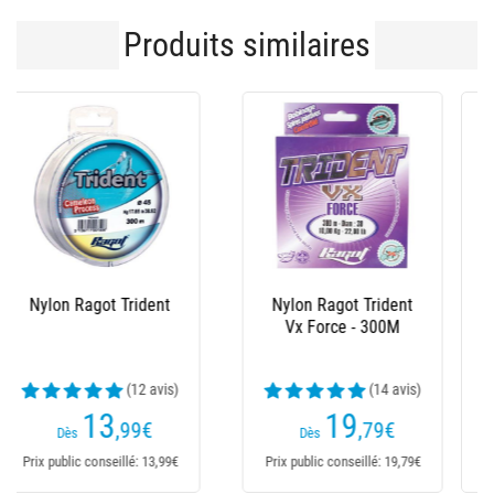
Produits similaires
Nylon Ragot Trident
Nylon Ragot Surf Fluo
Vx Force - 150M
- 300M
(7 avis)
12
11
,89
€
,19
€
Dès
Dès
Prix public conseillé: 12,89€
Prix public conseillé: 11,19€