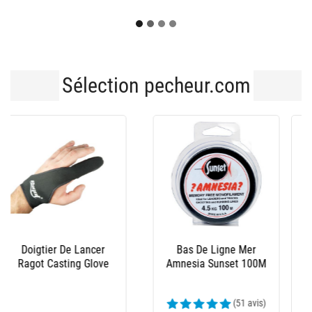
Sélection pecheur.com
-1€
Bas De Ligne Daiwa
Bas De Ligne Sunset
Arrache Surf Taper
Tapered Leader Rs
Leader - 5 X 15M - Par
Competition 15Mx10
5
(25 avis)
(2 avis)