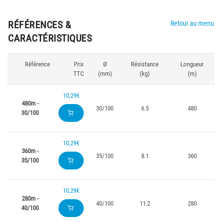
RÉFÉRENCES &
Retour au menu
CARACTÉRISTIQUES
Référence
Prix
Ø
Résistance
Longueur
TTC
(mm)
(kg)
(m)
10,29€
480m -
30/100
6.5
480
30/100
10,29€
360m -
35/100
8.1
360
35/100
10,29€
280m -
40/100
11.2
280
40/100