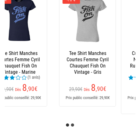
-10 %
Cuissardes Ragot
Bottes Homme Le
Neoprene-Lined
Chameau - Marine
Rubber Hip Waders
(5 avis)
(24 avis)
169,95€
91
Dès
,69
€
Dès
151
,95
€
Prix public conseillé: 91,69€
Prix public conseillé: 170€