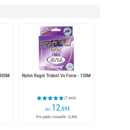
 150M
Nylon Asso Tuna - 1000M
(4 avis)
59
,90
€
Dès
Prix public conseillé: 59,90€