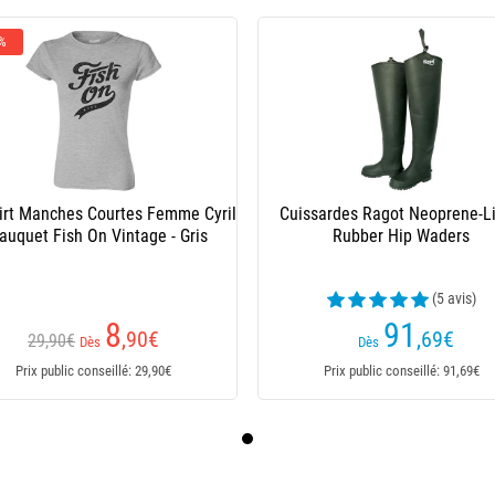
 %
irt Manches Courtes Femme Cyril
Cuissardes Ragot Neoprene-L
auquet Fish On Vintage - Gris
Rubber Hip Waders
(5 avis)
8
91
,90
€
,69
€
29,90€
Dès
Dès
Prix public conseillé: 29,90€
Prix public conseillé: 91,69€