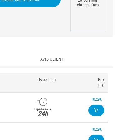
20 jours pour
changer d'avis
AVIS CLIENT
Expédition
Prix
TTC
10,29€
Expédié sous
24h
10,29€