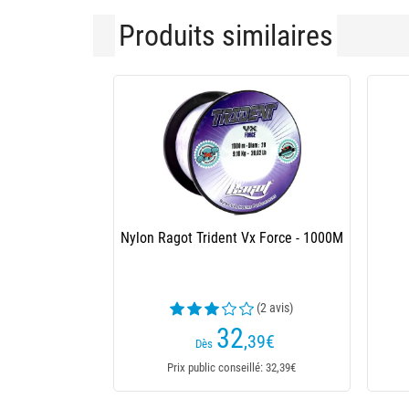
Produits similaires
Nylon Ragot Surf Fluo - 300M
Nylo
11
,19
€
Dès
Prix public conseillé: 11,19€