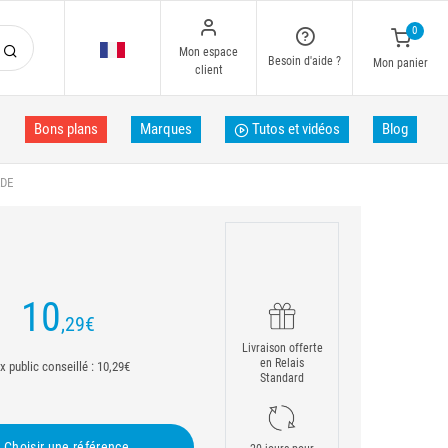
0
Mon espace
Besoin d'aide ?
Mon panier
client
Bons plans
Marques
Tutos et vidéos
Blog
DE
10
,29
€
Livraison offerte
en Relais
ix public conseillé : 10,29€
Standard
Choisir une référence