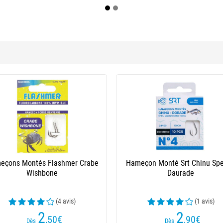
ar
Nylon Srt Special Dorade - Rose
Perle Ver
is)
6
,90
€
Dès