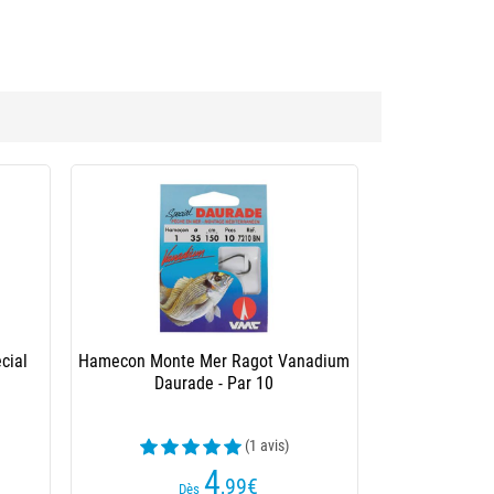
celli Arrondies Lumineuses
(2 avis)
0
,65
€
Dès