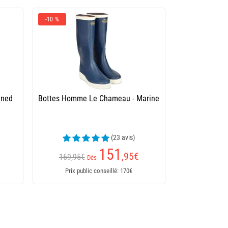
-10 %
ined
Bottes Homme Le Chameau - Marine
(23 avis)
151
,95
€
169,95€
Dès
Prix public conseillé: 170€