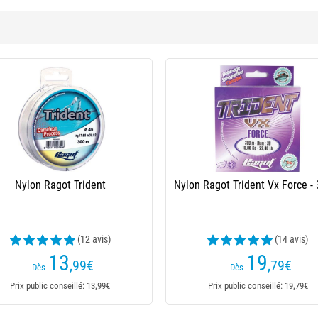
n Teklon Gold Advanced - 300M
Nylon Teklon Gold Advanced -
(15 avis)
(20 avis)
20
14
,50
€
,20
€
Dès
Dès
Prix public conseillé: 20,50€
Prix public conseillé: 14,20€