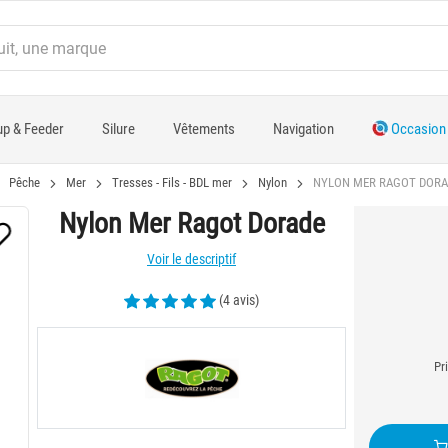
p & Feeder
Silure
Vêtements
Navigation
Occasion
Pêche
Mer
Tresses - Fils - BDL mer
Nylon
NYLON MER RAGOT DORA
Nylon Mer Ragot Dorade
Voir le descriptif
(4 avis)
Pr