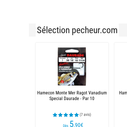
Sélection pecheur.com
Nylon Mer Ragot B
(4 av
10
,29
€
Dès