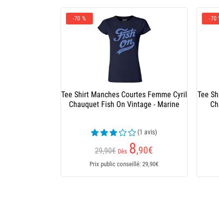
-70 %
-70
Tee Shirt Manches Courtes Femme Cyril
Tee Sh
Chauquet Fish On Vintage - Marine
Ch
(1 avis)
8
,90
€
29,90€
Dès
Prix public conseillé: 29,90€