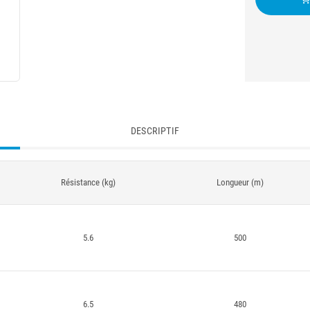
DESCRIPTIF
Résistance (kg)
Longueur (m)
5.6
500
6.5
480