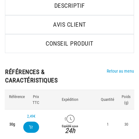
DESCRIPTIF
AVIS CLIENT
CONSEIL PRODUIT
RÉFÉRENCES &
Retour au menu
CARACTÉRISTIQUES
Référence
Prix
Poids
Expédition
Quantité
TTC
(g)
2,49€
30g
1
30
Expédié sous
24h