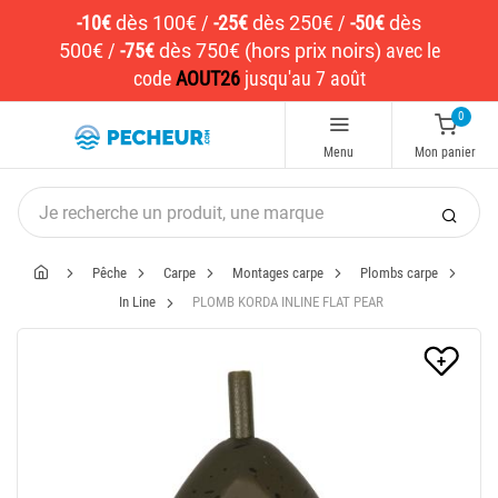
-10€
dès 100€
/
-25€
dès 250€
/
-50€
dès
500€
/
-75€
dès 750€ (hors prix noirs)
avec le
code
AOUT26
jusqu'au 7 août
0
Menu
Mon panier
Pêche
Carpe
Montages carpe
Plombs carpe
In Line
PLOMB KORDA INLINE FLAT PEAR