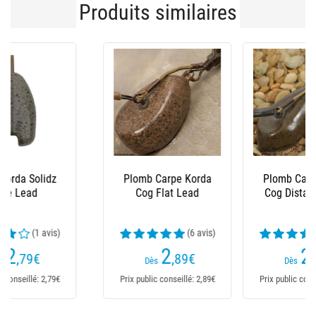
Produits similaires
Plomb Carpe Korda
Plomb Carpe Fox
Cog Distance Lead
Edges Flat Pear Inline
Lead
(1 avis)
(1 avis)
2
2
,99
€
,69
€
Dès
Dès
Prix public conseillé: 2,99€
Prix public conseillé: 2,69€