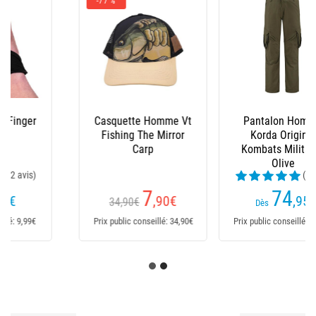
Pantalon Homme
Pantalon Homme
Korda Original
Korda Polar Kombats
Kombats Military -
Dark - Olive
Olive
(3 avis)
(4 avis)
74
89
,95
€
,90
€
Dès
Dès
Prix public conseillé: 74,95€
Prix public conseillé: 89,90€