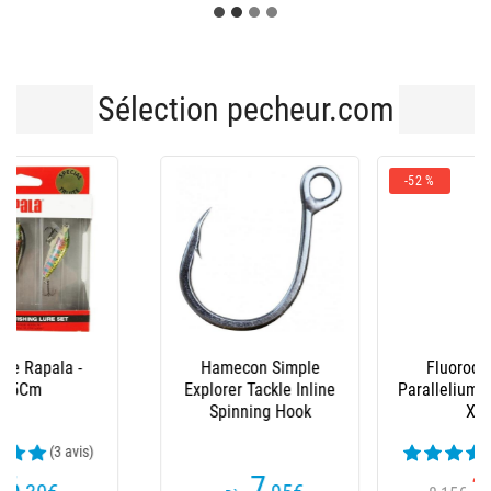
Sélection pecheur.com
-52 %
Fluorocarbone
Leurre Plongeant
Parallelium Superhard
Rapala Countdown
Xxl
Magnum - 11Cm
(4 avis)
(1 avis)
3
21