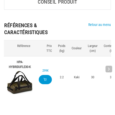
CONSEIL PRODUIT
RÉFÉRENCES &
Retour au menu
CARACTÉRISTIQUES
Référence
Prix
Poids
Largeur
Contena
Couleur
TTC
(kg)
(cm)
(L)
HPA-
HYBRIDUFLE30-K
299€
2.2
Kaki
30
30