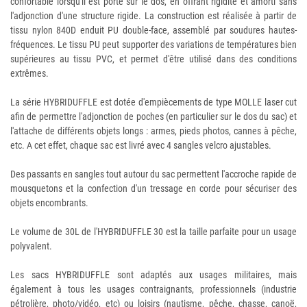
confortable lorsqu'il est porté sur le dos, en offrant rigidité et amorti sans
l'adjonction d'une structure rigide. La construction est réalisée à partir de
tissu nylon 840D enduit PU double-face, assemblé par soudures hautes-
fréquences. Le tissu PU peut supporter des variations de températures bien
supérieures au tissu PVC, et permet d'être utilisé dans des conditions
extrêmes.
La série HYBRIDUFFLE est dotée d'empiècements de type MOLLE laser cut
afin de permettre l'adjonction de poches (en particulier sur le dos du sac) et
l'attache de différents objets longs : armes, pieds photos, cannes à pêche,
etc. A cet effet, chaque sac est livré avec 4 sangles velcro ajustables.
Des passants en sangles tout autour du sac permettent l'accroche rapide de
mousquetons et la confection d'un tressage en corde pour sécuriser des
objets encombrants.
Le volume de 30L de l'HYBRIDUFFLE 30 est la taille parfaite pour un usage
polyvalent.
Les sacs HYBRIDUFFLE sont adaptés aux usages militaires, mais
également à tous les usages contraignants, professionnels (industrie
pétrolière, photo/vidéo, etc) ou loisirs (nautisme, pêche, chasse, canoë,