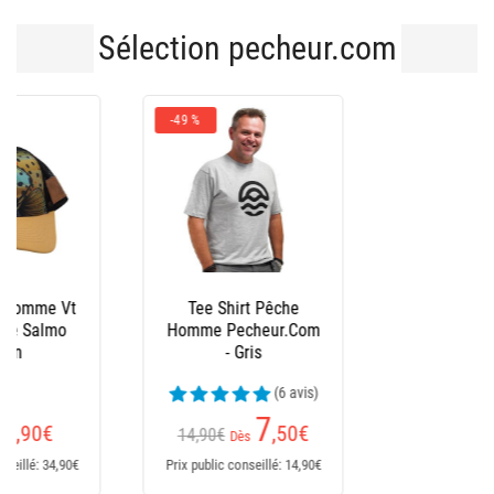
Sélection pecheur.com
-43 %
Bonnet Peche
Pecheur.Com
Réversible - Noir/Kaki
(6 avis)
5
,60
€
9,90€
Prix public conseillé: 9,90€