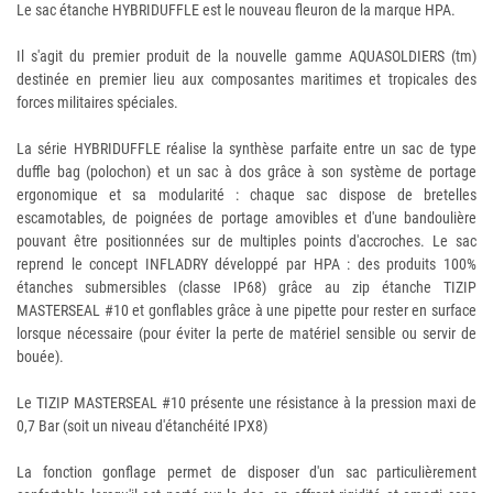
Le sac étanche HYBRIDUFFLE est le nouveau fleuron de la marque HPA.
Il s'agit du premier produit de la nouvelle gamme AQUASOLDIERS (tm)
destinée en premier lieu aux composantes maritimes et tropicales des
forces militaires spéciales.
La série HYBRIDUFFLE réalise la synthèse parfaite entre un sac de type
duffle bag (polochon) et un sac à dos grâce à son système de portage
ergonomique et sa modularité : chaque sac dispose de bretelles
escamotables, de poignées de portage amovibles et d'une bandoulière
pouvant être positionnées sur de multiples points d'accroches. Le sac
reprend le concept INFLADRY développé par HPA : des produits 100%
étanches submersibles (classe IP68) grâce au zip étanche TIZIP
MASTERSEAL #10 et gonflables grâce à une pipette pour rester en surface
lorsque nécessaire (pour éviter la perte de matériel sensible ou servir de
bouée).
Le TIZIP MASTERSEAL #10 présente une résistance à la pression maxi de
0,7 Bar (soit un niveau d'étanchéité IPX8)
La fonction gonflage permet de disposer d'un sac particulièrement