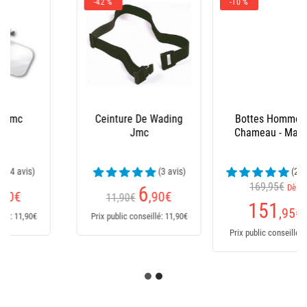
-10 %
Bottes Homme Le
Salopette Xm Ocean
Chameau - Marine
(24 avis)
169,95€
Dès
235
€
151
,95
€
Prix public conseillé: 235€
Prix public conseillé: 170€