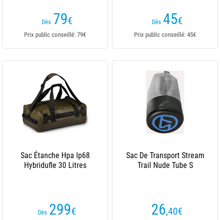
79
45
€
€
Dès
Dès
Prix public conseillé: 79€
Prix public conseillé: 45€
Sac Étanche Hpa Ip68
Sac De Transport Stream
Hybridufle 30 Litres
Trail Nude Tube S
299
26
€
,40
€
Dès