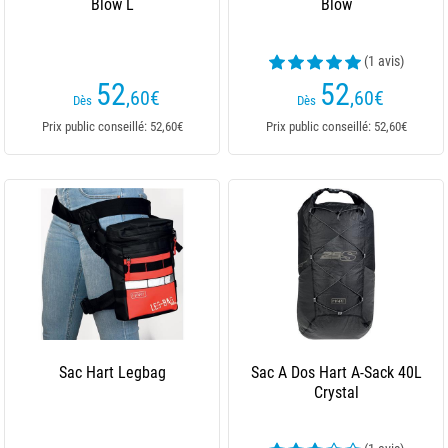
Blow L
Blow
(1 avis)
52
52
,60
€
,60
€
Dès
Dès
Prix public conseillé: 52,60€
Prix public conseillé: 52,60€
Sac Hart Legbag
Sac A Dos Hart A-Sack 40L
Crystal