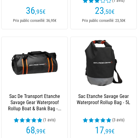
(1 avis)
36
23
,95
€
,50
€
Prix public conseillé: 36,95€
Prix public conseillé: 23,50€
Sac De Transport Etanche
Sac Etanche Savage Gear
Savage Gear Waterproof
Waterproof Rollup Bag - 5L
Rollup Boat & Bank Bag -...
(1 avis)
(3 avis)
68
17
,99
€
,99
€