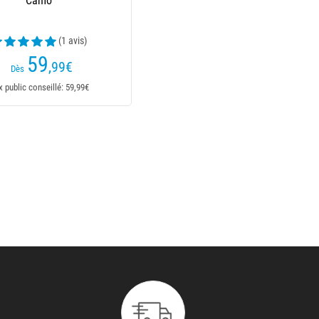
Camo
(1 avis)
59
,99
€
Dès
x public conseillé: 59,99€