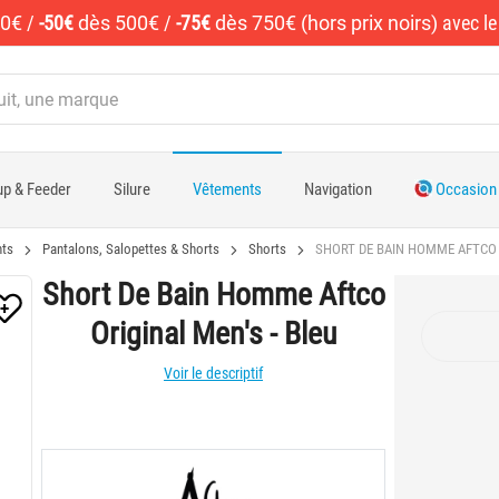
50€
/
-50€
dès 500€
/
-75€
dès 750€ (hors prix noirs)
avec l
p & Feeder
Silure
Vêtements
Navigation
Occasion
ts
Pantalons, Salopettes & Shorts
Shorts
SHORT DE BAIN HOMME AFTCO O
Short De Bain Homme Aftco
Original Men's - Bleu
Voir le descriptif