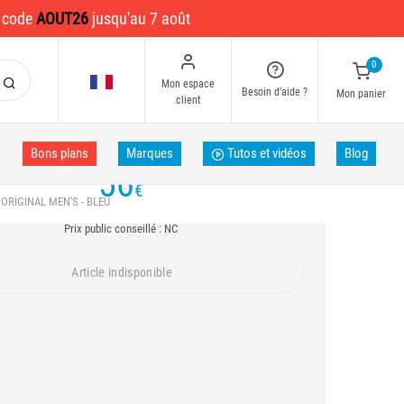
e code
AOUT26
jusqu'au 7 août
0
Mon espace
Besoin d'aide ?
Mon panier
client
Bons plans
Marques
Tutos et vidéos
Blog
Prix Pecheur.com 2023
56
€
RIGINAL MEN'S - BLEU
Prix public conseillé : NC
Article indisponible