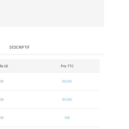
DESCRIPTIF
lle US
Prix TTC
30
85,95€
34
85,95€
36
56€