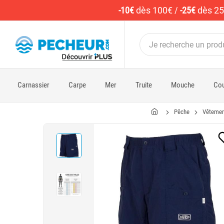
-10€
dès 100€
/
-25€
dès 2
Carnassier
Carpe
Mer
Truite
Mouche
Cou
Pêche
Vêtemen