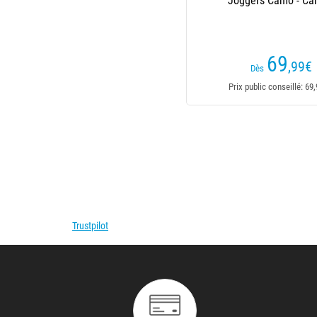
Joggers Camo - C
69
,99
€
Dès
Prix public conseillé: 69
Trustpilot