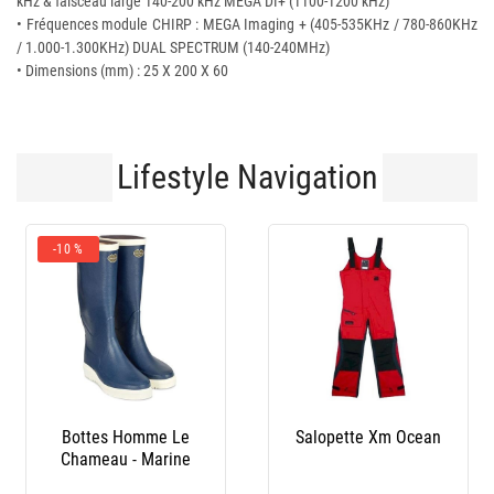
kHz & faisceau large 140-200 kHz MEGA DI+ (1100-1200 kHz)
• Fréquences module CHIRP : MEGA Imaging + (405-535KHz / 780-860KHz
/ 1.000-1.300KHz) DUAL SPECTRUM (140-240MHz)
• Dimensions (mm) : 25 X 200 X 60
Lifestyle Navigation
-10 %
Bottes Homme Le
Salopette Xm Ocean
Chameau - Marine