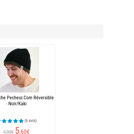
che Pecheur.Com Réversible
- Noir/Kaki
(6 avis)
5
,60
€
9,90€