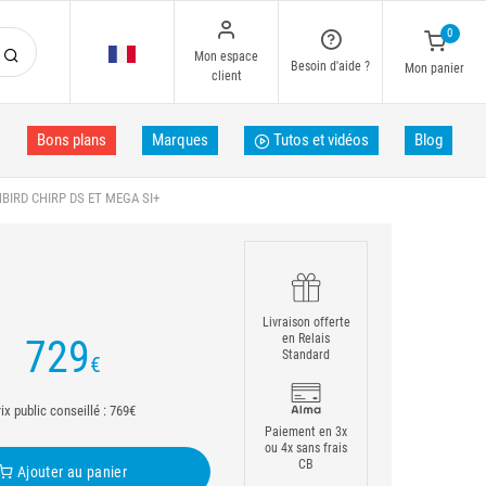
0
Mon espace
Besoin d'aide ?
Mon panier
client
Bons plans
Marques
Tutos et vidéos
Blog
IRD CHIRP DS ET MEGA SI+
Livraison offerte
en Relais
729
Standard
€
ix public conseillé : 769€
Paiement en 3x
ou 4x sans frais
CB
Ajouter au panier