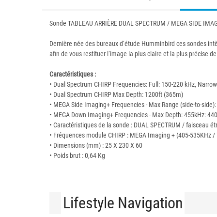
Sonde TABLEAU ARRIÈRE DUAL SPECTRUM / MEGA SIDE IMAGI
Dernière née des bureaux d‘étude Humminbird ces sondes intègr
afin de vous restituer l‘image la plus claire et la plus précis
Caractéristiques :
• Dual Spectrum CHIRP Frequencies: Full: 150-220 kHz, Narrow
• Dual Spectrum CHIRP Max Depth: 1200ft (365m)
• MEGA Side Imaging+ Frequencies - Max Range (side-to-side):
• MEGA Down Imaging+ Frequencies - Max Depth: 455kHz: 440-5
• Caractéristiques de la sonde : DUAL SPECTRUM / faisceau ét
• Fréquences module CHIRP : MEGA Imaging + (405-535KHz 
• Dimensions (mm) : 25 X 230 X 60
• Poids brut : 0,64 Kg
Lifestyle Navigation