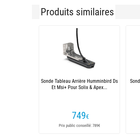
Produits similaires
-380€
Sondeur Gps Garmin Echomap Ultra2
Sond
102Sv
1519
,90
€
1899,90€
Dès
Prix public conseillé: 1899,99€