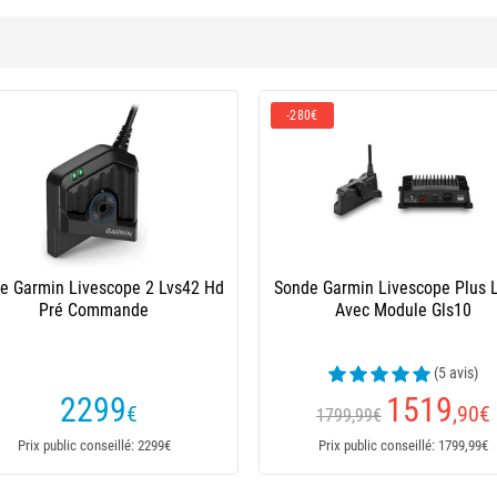
-490€
e Garmin Livescope 2 Lvs44 Pré
Pack Lowrance Elite Fs9 Active 
Commande
+ Sonde Active Target 2 + Perche
2199
2789
€
,90
€
3280€
Prix public conseillé: 2199€
Prix public conseillé: 3472,80€