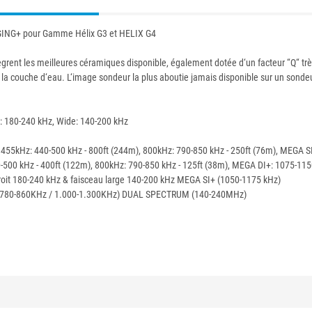
NG+ pour Gamme Hélix G3 et HELIX G4
ent les meilleures céramiques disponible, également dotée d‘un facteur “Q“ très
e de la couche d‘eau. L‘image sondeur la plus aboutie jamais disponible sur un son
: 180-240 kHz, Wide: 140-200 kHz
 455kHz: 440-500 kHz - 800ft (244m), 800kHz: 790-850 kHz - 250ft (76m), MEGA S
00 kHz - 400ft (122m), 800kHz: 790-850 kHz - 125ft (38m), MEGA DI+: 1075-1150
roit 180-240 kHz & faisceau large 140-200 kHz MEGA SI+ (1050-1175 kHz)
/ 780-860KHz / 1.000-1.300KHz) DUAL SPECTRUM (140-240MHz)