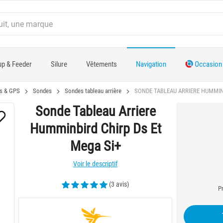
p & Feeder
Silure
Vêtements
Navigation
Occasion
s & GPS
Sondes
Sondes tableau arrière
SONDE TABLEAU ARRIERE HUMMINB
Sonde Tableau Arriere
Humminbird Chirp Ds Et
Mega Si+
Voir le descriptif
(3 avis)
Pr