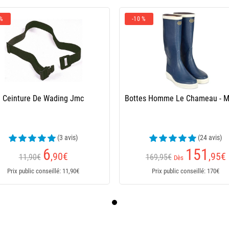
 %
-10 %
Ceinture De Wading Jmc
Bottes Homme Le Chameau - M
(3 avis)
(24 avis)
6
151
,90
€
,95
€
11,90€
169,95€
Dès
Prix public conseillé: 11,90€
Prix public conseillé: 170€