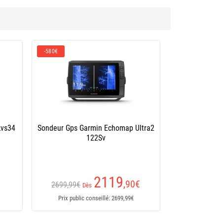
-1100€
Imaging
Sondeur Garmin Gps Echomap Ultra2
 De...
162Sv
3899
€
4999,99€
Dès
Prix public conseillé: 4999,99€