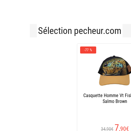
Sélection pecheur.com
-77 %
Casquette Homme Vt Fis
Salmo Brown
7
,90
€
34,90€