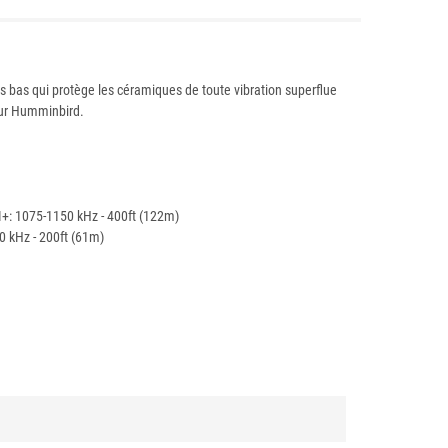
 bas qui protège les céramiques de toute vibration superflue
deur Humminbird.
I+: 1075-1150 kHz - 400ft (122m)
 kHz - 200ft (61m)