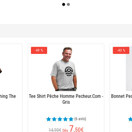
-49 %
-43 %
hing The
Tee Shirt Pêche Homme Pecheur.Com -
Bonnet Pe
Gris
(6 avis)
7
,50
€
14,90€
Dès