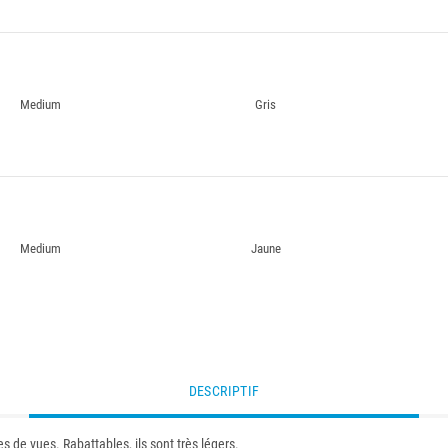
Medium
Gris
Medium
Jaune
DESCRIPTIF
es de vues. Rabattables, ils sont très légers.