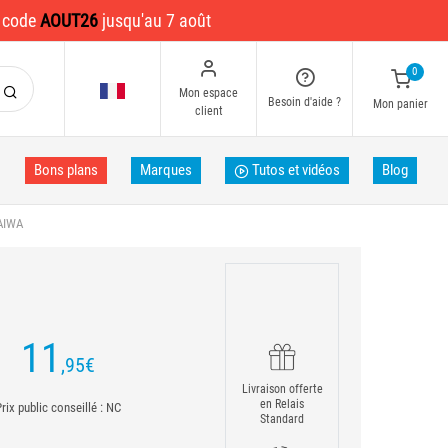
e code
AOUT26
jusqu'au 7 août
0
Mon espace
Besoin d'aide ?
Mon panier
client
Bons plans
Marques
Tutos et vidéos
Blog
AIWA
11
,95
€
Livraison offerte
en Relais
rix public conseillé : NC
Standard