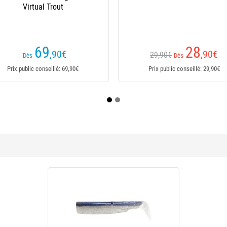
Easy Fish Sea Bass Iridium 
(24 avis)
(3 avis)
19
39
,90
€
,90
€
24,90€
Dès
Prix public conseillé: 24,90€
Prix public conseillé: 39,90€