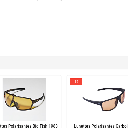
0 %
Clip Relevable Polarisant Jmc
Lunettes Polarisantes Big Fis