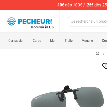
-10€
dès 100€
/
-25€
dès 2
Carnassier
Carpe
Mer
Truite
Mouche
Cou