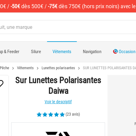
50€
/
-50€
dès 500€
/
-75€
dès 750€ (hors prix noirs)
avec l
p & Feeder
Silure
Vêtements
Navigation
Occasion
Pêche
Vêtements
Lunettes polarisantes
SUR LUNETTES POLARISANTES D
Sur Lunettes Polarisantes
Daiwa
Voir le descriptif
(23 avis)
P