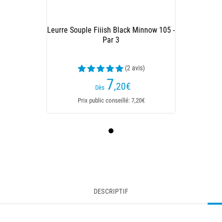
Leurre Souple Fiiish Black Minnow 105 -
Par 3
(2 avis)
7
,20
€
Dès
Prix public conseillé: 7,20€
DESCRIPTIF