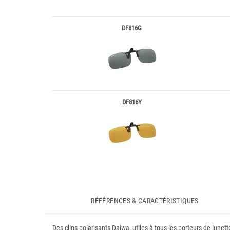
DF816G
DF816Y
RÉFÉRENCES & CARACTÉRISTIQUES
Des clips polarisants Daiwa, utiles à tous les porteurs de lunett