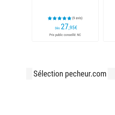
 Sunglasses
Photo
(2 avis)
44
€
,90
€
49,90€
29,99€
Prix public conseillé: 49,90€
Sélection pecheur.com