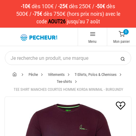
-10€
dès 100€
/
-25€
dès 250€
/
-50€
dès
500€
/
-75€
dès 750€ (hors prix noirs)
avec le
code
AOUT26
jusqu'au 7 août
0
Menu
Mon panier
Pêche
Vêtements
T-Shirts, Polos & Chemises
Tee-shirts
TEE SHIRT MANCHES COURTES HOMME KORDA MINIMAL - BURGUNDY