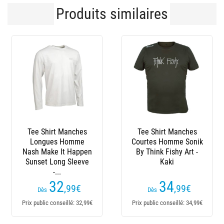
Produits similaires
-13 %
Tee Shirt Manches
Tee Shirt Manche
Courtes Homme Sonik
Longues Homme
L
By Think Fishy Art -
Savage Gear Marine
S
Kaki
Uv - Bleu
(1 avis)
34
32
,99
€
,90
€
37,99€
Dès
Dès
Prix public conseillé: 34,99€
Prix public conseillé: 39,99€
P