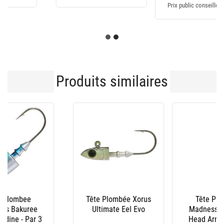
Prix public conseillé: 170€
Produits similaires
-29 %
Tête Plombée
Tete Plombee
Madness Bakuree
Madness Bakuree
Head Army - Par 3
Head Vert - Par 3