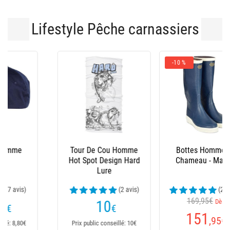
Lifestyle Pêche carnassiers
-10 %
Bottes Homme Le
Salopette Xm Ocean
Chameau - Marine
(23 avis)
169,95€
Dès
235
€
151
,95
€
Prix public conseillé: 235€