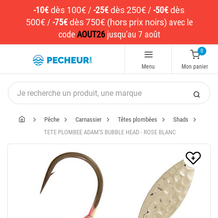
-10€
dès 100€
/
-25€
dès 250€
/
-50€
dès
500€
/
-75€
dès 750€ (hors prix noirs)
avec le
code
AOUT26
jusqu'au 7 août
0
Menu
Mon panier
Pêche
Carnassier
Têtes plombées
Shads
TETE PLOMBEE ADAM'S BUBBLE HEAD - ROSE BLANC