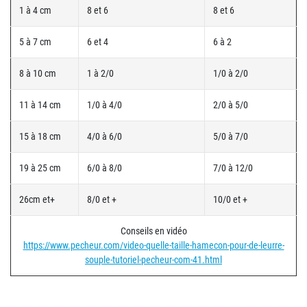
1 à 4 cm
8 et 6
8 et 6
5 à 7 cm
6 et 4
6 à 2
8 à 10 cm
1 à 2/0
1/0 à 2/0
11 à 14 cm
1/0 à 4/0
2/0 à 5/0
15 à 18 cm
4/0 à 6/0
5/0 à 7/0
19 à 25 cm
6/0 à 8/0
7/0 à 12/0
26cm et+
8/0 et +
10/0 et +
Conseils en vidéo
https://www.pecheur.com/video-quelle-taille-hamecon-pour-de-leurre-
souple-tutoriel-pecheur-com-41.html