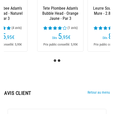
Leurre Souple Adam's
Leurre Souple Armé
Mure - 2.8Cm - Par 8
Adam's Yasuko - 5Cm
(4 avis)
(5 avis)
8
1
,50
€
,10
€
1,40€
Dès
Dès
Prix public conseillé: 8,50€
Prix public conseillé: 1,40€
AVIS CLIENT
Retour au menu