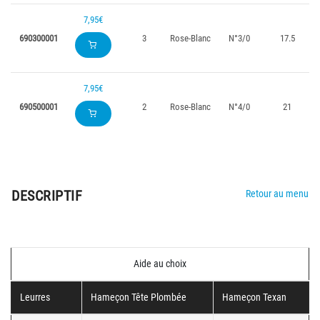
7,95€
690300001
3
Rose-Blanc
N°3/0
17.5
7,95€
690500001
2
Rose-Blanc
N°4/0
21
DESCRIPTIF
Retour au menu
Aide au choix
Leurres
Hameçon Tête Plombée
Hameçon Texan