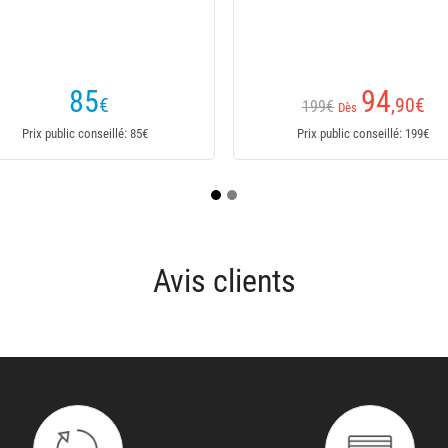
9
44
€
€
Dès
seillé: 659€
Prix public conseillé: 49€
Avis clients