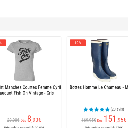
 %
-10 %
irt Manches Courtes Femme Cyril
Bottes Homme Le Chameau - M
auquet Fish On Vintage - Gris
(23 avis)
8
151
,90
€
,95
€
29,90€
169,95€
Dès
Dès
Prix public conseillé: 29,90€
Prix public conseillé: 170€