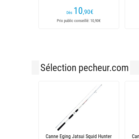
(2 avis)
(3 avis)
5
16
,50
€
,10
€
18,95€
Dès
seillé: 15,50€
Prix public conseillé: 18,95€
Sélection pecheur.com
ne 3011C K-Fight
Canne Eging Tenryu 