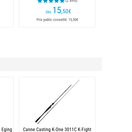
 avis)
18
,10
€
,50
€
Dès
 23,90€
Prix public conseillé: 18,50€
37 %
lutte Jatsui Kabo Squid Full Color