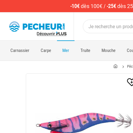
-10€
dès 100€
/
-25€
dès 2
Carnassier
Carpe
Mer
Truite
Mouche
Cou
Pêc