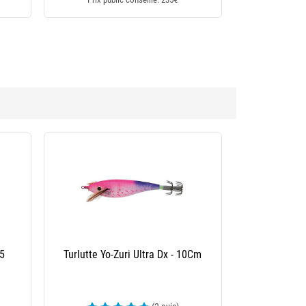
 Oh Tr 3.0
Turlutte Yamashita Egi Oh Search 3.5