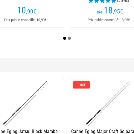
(2
12
18
,50
€
23,90€
Dès
Dès
Prix public conseillé: 12,50€
Prix public conseillé:
-
Ikagami Tr 68 Mh
Canne Eging Daiwa Spitfire Squid
Tur