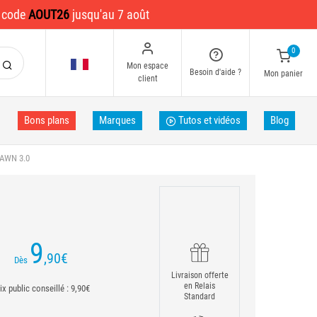
e code
AOUT26
jusqu'au 7 août
0
Mon espace
Besoin d'aide ?
Mon panier
client
Bons plans
Marques
Tutos et vidéos
Blog
AWN 3.0
9
,90
€
Dès
Livraison offerte
en Relais
ix public conseillé : 9,90€
Standard