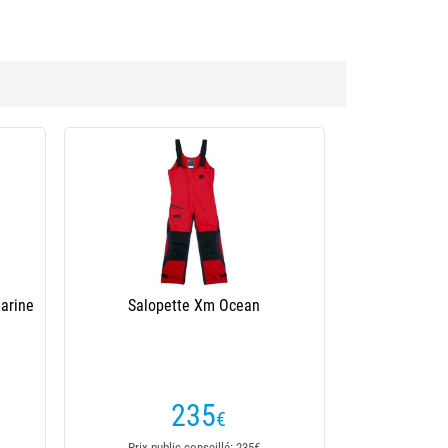
arine
Salopette Xm Ocean
235
€
Prix public conseillé: 235€