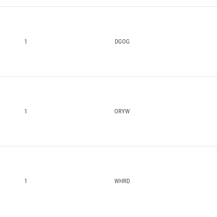
1
DGOG
1
ORYW
1
WHRD