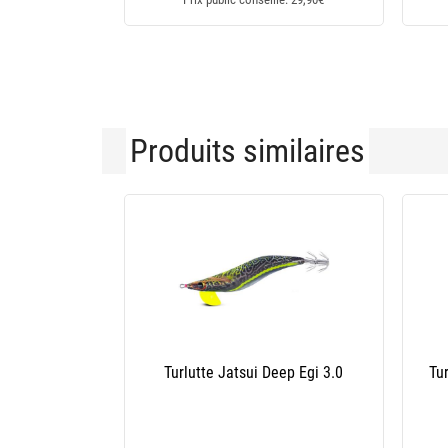
Produits similaires
-15 %
 Ultra Dx - 10Cm
Turlutte Yo-Zuri Sushi-Q - Bait Holder
Bottom 3.5