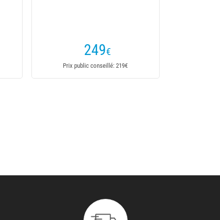
2.0
2
,80
€
4,50€
Dès
Prix public conseillé: 4,50€