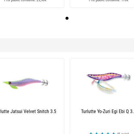
-24 %
Turlutte Yo-Zuri Calmero Ultra Sss - 7Cm
Turlutte Yamashita Egi