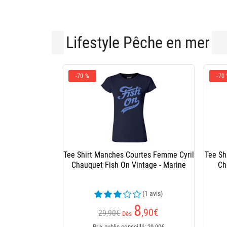
Lifestyle Pêche en mer
-70 %
-70
Tee Shirt Manches Courtes Femme Cyril
Tee Sh
Chauquet Fish On Vintage - Marine
Ch
(1 avis)
8
,90
€
29,90€
Dès
Prix public conseillé: 29,90€