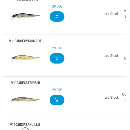
29,30€
MG 
pro Stück
Str
V110JRSEXYMONROE
29,30€
Se
pro Stück
Mon
V110JRFASTRIPSHI
29,30€
Gestr
pro Stück
Shi
V110JRGPSAKUILLU