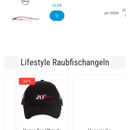
29,30€
GP S
pro Stück
Illu
Lifestyle Raubfischangeln
-245€