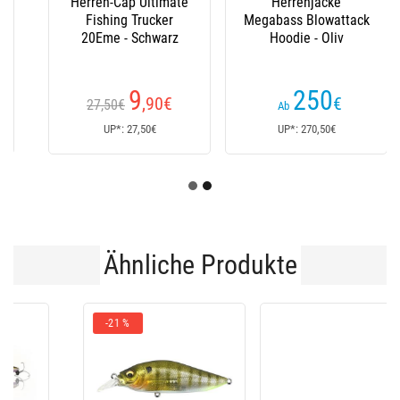
Herrenjacke
Herrenjacke
Megabass Blowattack
Megabass Down
Hoodie - Oliv
Jacket Beige
250
134
€
,90
€
380€
Ab
UP*: 270,50€
UP*: 414€
Ähnliche Produkte