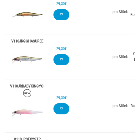
29,30€
G
pro Stück
Regen
V110JRGGHASUREE
29,30€
GG 
pro Stück
Red
V110JRBABYKINGYO
29,30€
pro Stück
Baby 
V110JRSEXYSTR