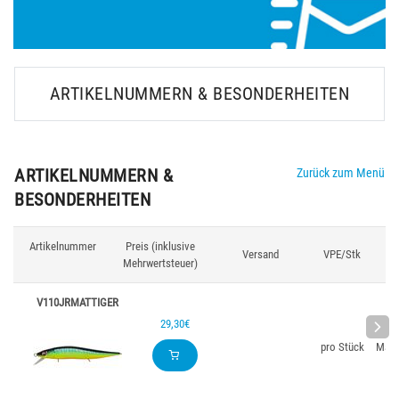
ARTIKELNUMMERN & BESONDERHEITEN
ARTIKELNUMMERN &
Zurück zum Menü
BESONDERHEITEN
Artikelnummer
Preis (inklusive
Versand
VPE/Stk
Fa
Mehrwertsteuer)
V110JRMATTIGER
29,30€
pro Stück
Matt 