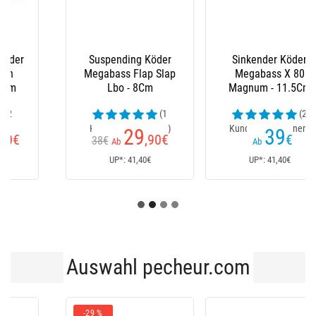
Sinkender Köder
Köder Sinkend
Megabass X 80
Megabass Vision
Magnum - 11.5Cm
Oneten +1 Sw - 11Cm
(2
(3
Kundenrezensionen)
Kundenrezensionen)
39
30
€
,80
€
Ab
Ab
UP*: 41,40€
UP*: 30,80€
Auswahl pecheur.com