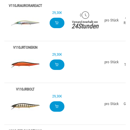
V110JRAURORAREACT
29,30€
Aur
pro Stück
Versand innerhalb von
Reac
24Stunden
V110JRTONEKIN
29,30€
G
pro Stück
Ton
V110JRBOLT
29,30€
pro Stück
GLX 