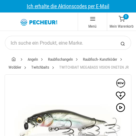
Ich erhalte die Aktionscodes per E-Mail
0
Menü
Mein Warenkorb
Angeln
Raubfischangeln
Raubfisch- Kunstköder
Wobbler
Twitchbaits
TWITCHBAIT MEGABASS VISION ONETEN JR