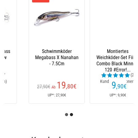
Montiertes
Box Megabass Lunker
Weichköder-Set Fiiish
Lunch Box Mb-
Combo Black Minnow
3020Nddm Red
120 #Error!...
(2
(1
Kundenrezensionen)
Kundenrezensionen)
9
22
,90
€
,50
€
UP*: 9,90€
UP*: 23,20€