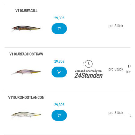
V110JRFAGILL
29,30€
pro Stück
Gi
V110JRFAGHOSTKAW
29,30€
FA G
pro Stück
Versand innerhalb von
Kawa
24Stunden
V110JRGHOSTLANCON
29,30€
Gh
pro Stück
Lan