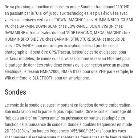
De sa plus simple fonction de base en mode Sondeur traditionnel "2D" HD
en passant par le "CHIRP" jusqu’aux technologies les plus évoluées avec
vues scannérisées verticales "DOWN IMAGING" chez HUMMINBIRD, "CLEAR
VÜ chez GARMIN, DOWN SCAN chez LOWRANCE, DOWN VISION chez
RAYMARINE et/ou latérales du fond "SIDE IMAGING, MEGA IMAGING chez
HUMMINBIRD, SIDE VÜ chez GARMIN, STRUCTURE SCAN et module 3D
chez LOWRANCE pour des images exceptionnelles et proches de la
photographie. Il peut être GPS/Traceur, lecteur de carte et dispose, pour
certains modèles, de connexions diverses comme le réseau Ethernet pour
le partage de données entre deux écrans ou la connexion avec un moteur
électrique, le réseau NMEA2000, NMEA 0183 pour une VHF par exemple, le
Wifi et même le BLUETOOTH pour un smartphone.
Sondes
Le choix de la sonde est aussi important en fonction de votre embarcation.
Son installation est la partie la plus importante. Qu’elle soit en montage dit
"tableau arrière" ou "traversante" sa puissance en watts est adaptée en
fonction de la puissance du sondeur. Sonde à doubles fréquences en mode
2D "83/200khz" ou hautes fréquences "455/800/1250khz" pour les vues
scannérisées, il est nécessaire d’adapter les fréquences et de bien régler la