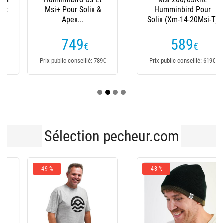
Msi+ Pour Solix &
Humminbird Pour
Apex...
Solix (Xm-14-20Msi-T)
749
589
€
€
Prix public conseillé: 789€
Prix public conseillé: 619€
Sélection pecheur.com
-49 %
-43 %