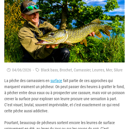
04/06/2026
-
Black bass, Brochet, Carnassier, Leurres, Mer, Silure
La pêche des carnassiers en
surface
fait partie de ces approches qui
marquent vraiment un pêcheur. On peut passer des heures à gratter le fond,
à pêcher entre deux eaux ou à prospecter une cassure, mais voir un poisson
crever la surface pour exploser son leurre procure une sensation à part.
C’est visuel, brutal, souvent imprévisible, et c’est exactement ce qui rend
cette pêche aussi addictive.
Pourtant, beaucoup de pêcheurs sortent encore les leurres de surface
uniquement en été, au lever du jour ou sur les coups du soir. C’est