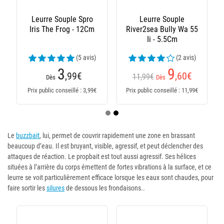
Leurre Souple Spro
Leurre Souple
Iris The Frog - 12Cm
River2sea Bully Wa 55
Ii - 5.5Cm
(5 avis)
(2 avis)
3
9
,99
€
,60
€
11,99€
Dès
Dès
Prix public conseillé : 3,99€
Prix public conseillé : 11,99€
Le
buzzbait
, lui, permet de couvrir rapidement une zone en brassant
beaucoup d’eau. Il est bruyant, visible, agressif, et peut déclencher des
attaques de réaction. Le propbait est tout aussi agressif. Ses hélices
situées à l’arrière du corps émettent de fortes vibrations à la surface, et ce
leurre se voit particulièrement efficace lorsque les eaux sont chaudes, pour
faire sortir les
silures
de dessous les frondaisons..