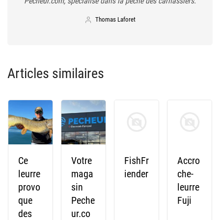
Pecheur.com, spécialisé dans la pêche des carnassiers.
Thomas Laforet
Articles similaires
Ce
Votre
FishFr
Accro
leurre
maga
iender
che-
provo
sin
leurre
que
Peche
Fuji
des
ur.co