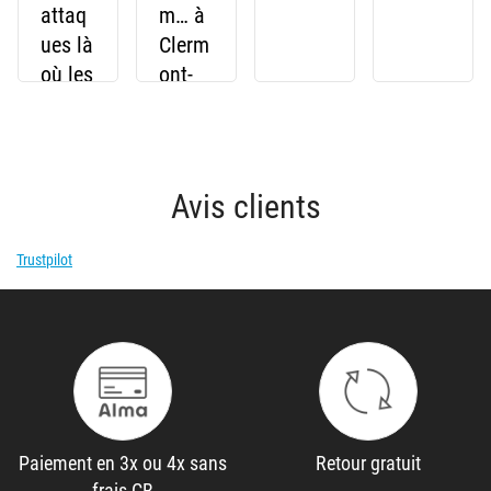
attaq
m… à
ues là
Clerm
où les
ont-
shads
Ferra
et les
nd !
jerkba
its ne
Avis clients
font
plus
Trustpilot
rien
Paiement en 3x ou 4x sans
Retour gratuit
frais CB