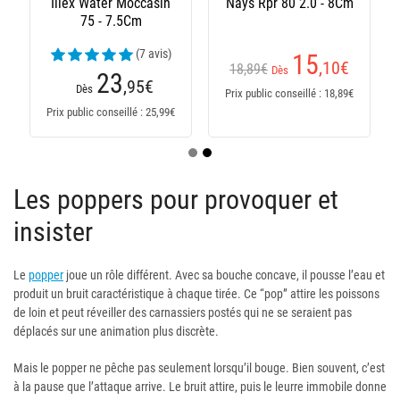
Illex Water Moccasin
Nays Rpr 80 2.0 - 8Cm
75 - 7.5Cm
(7 avis)
15
,10
€
18,89€
Dès
23
,95
€
Dès
Prix public conseillé : 18,89€
Prix public conseillé : 25,99€
Les poppers pour provoquer et
insister
Le
popper
joue un rôle différent. Avec sa bouche concave, il pousse l’eau et
produit un bruit caractéristique à chaque tirée. Ce “pop” attire les poissons
de loin et peut réveiller des carnassiers postés qui ne se seraient pas
déplacés sur une animation plus discrète.
Mais le popper ne pêche pas seulement lorsqu’il bouge. Bien souvent, c’est
à la pause que l’attaque arrive. Le bruit attire, puis le leurre immobile donne